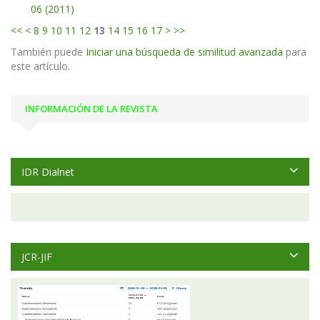
06 (2011)
<<
<
8
9
10
11
12
13
14
15
16
17
>
>>
También puede
Iniciar una búsqueda de similitud avanzada
para
este artículo.
INFORMACIÓN DE LA REVISTA
IDR Dialnet
JCR-JIF