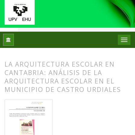
Inicio
Archivos
Núm. 07 (2012)
Reseñas bibliográficas
LA ARQUITECTURA ESCOLAR EN
CANTABRIA: ANÁLISIS DE LA
ARQUITECTURA ESCOLAR EN EL
MUNICIPIO DE CASTRO URDIALES
##plugins.themes.bootstrap3.article.
##plugins.themes.bootstrap3.article.