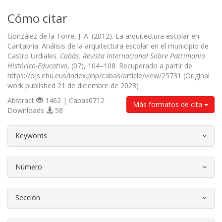
Cómo citar
González de la Torre, J. A. (2012). La arquitectura escolar en
Cantabria: Análisis de la arquitectura escolar en el municipio de
Castro Urdiales.
Cabás. Revista Internacional Sobre Patrimonio
Histórico-Educativo
, (07), 104–108. Recuperado a partir de
https://ojs.ehu.eus/index.php/cabas/article/view/25731 (Original
work published 21 de diciembre de 2023)
Abstract
1462 | Cabas0712
Más formatos de cita
Downloads
58
##plugins.themes.bootstrap3.article.d
Keywords
Número
Sección