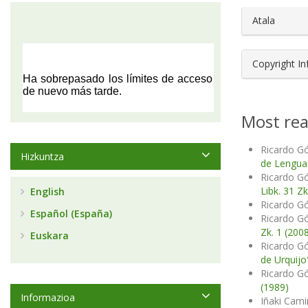
Atala
Copyright I
Most rea
Ricardo G
Hizkuntza
de Lengu
Ricardo 
Libk. 31 Zk
English
Ricardo 
Español (España)
Ricardo 
Zk. 1 (200
Euskara
Ricardo 
de Urquijo
Ricardo 
(1989)
Informazioa
Iñaki Cam