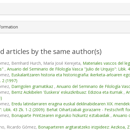
nformation
d articles by the same author(s)
ómez, Bernhard Hurch, María José Kerejeta,
Materiales vascos del le
as"
,
Anuario del Seminario de Filología Vasca "Julio de Urquijo": Libk. 
Gómez,
Euskalaritzaren historia eta historiografia: ikerketa-arloaren e
. 2 (1997)
Gómez,
Darrigolen gramatikaz
,
Anuario del Seminario de Filología Vasca
Gómez,
Berriz Aizkibelen 'Euskera' eskuizkribuaz: Edizioa eta iturriak
,
An
8)
Gómez,
Eredu latindarraren eragina euskal deklinabidearen XIX. mend
": Libk. 43 Zk. 1-2 (2009): Beñat Oihartzabali gorazarre - Festschrift 
Gómez,
Bonaparte Printzearen inguruko hizkuntz eztabaidak
,
Anuario d
ino, Ricardo Gómez,
Bonaparteren argitaratzeko irizpideez: Aezkoa, Za