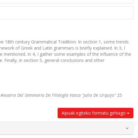
he 18th century Grammatical Tradition. In section 1, some trends
ork of Greek and Latin grammars is briefly explained. In 3, I
e mentioned. In 4, I gather some examples of the influence of the
e. Finally, in section 5, general conclusions and other
.
Anuario Del Seminario De Filología Vasca "Julio De Urquijo"
25
Aipuak egiteko formatu gehiago