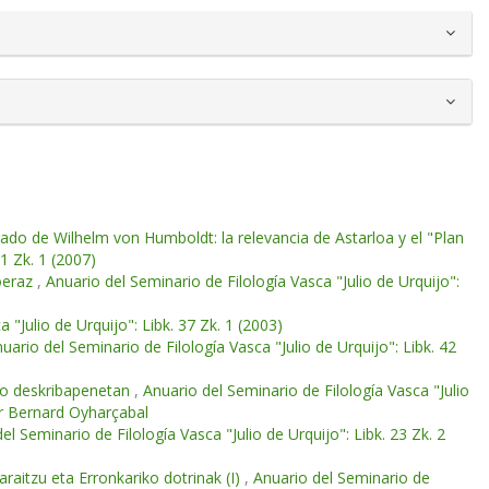
gado de Wilhelm von Humboldt: la relevancia de Astarloa y el "Plan
41 Zk. 1 (2007)
goeraz
,
Anuario del Seminario de Filología Vasca "Julio de Urquijo":
 "Julio de Urquijo": Libk. 37 Zk. 1 (2003)
uario del Seminario de Filología Vasca "Julio de Urquijo": Libk. 42
eko deskribapenetan
,
Anuario del Seminario de Filología Vasca "Julio
for Bernard Oyharçabal
el Seminario de Filología Vasca "Julio de Urquijo": Libk. 23 Zk. 2
raitzu eta Erronkariko dotrinak (I)
,
Anuario del Seminario de