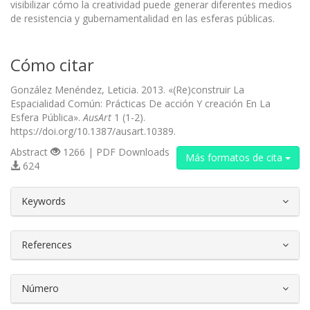
visibilizar cómo la creatividad puede generar diferentes medios
de resistencia y gubernamentalidad en las esferas públicas.
Cómo citar
González Menéndez, Leticia. 2013. «(Re)construir La
Espacialidad Común: Prácticas De acción Y creación En La
Esfera Pública».
AusArt
1 (1-2).
https://doi.org/10.1387/ausart.10389.
Abstract
1266 | PDF Downloads
Más formatos de cita
624
##plugins.themes.bootstrap3.article.d
Keywords
References
Número