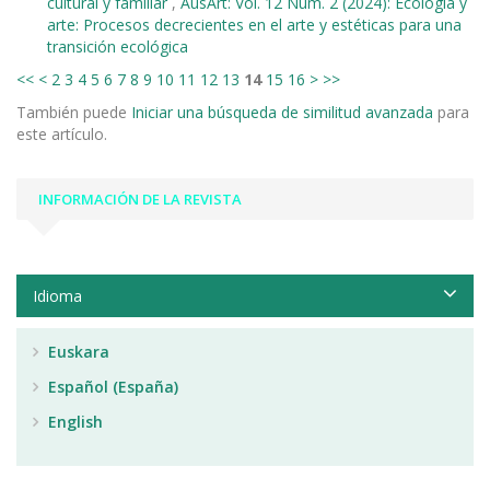
cultural y familiar
,
AusArt: Vol. 12 Núm. 2 (2024): Ecología y
arte: Procesos decrecientes en el arte y estéticas para una
transición ecológica
<<
<
2
3
4
5
6
7
8
9
10
11
12
13
14
15
16
>
>>
También puede
Iniciar una búsqueda de similitud avanzada
para
este artículo.
INFORMACIÓN DE LA REVISTA
Idioma
Euskara
Español (España)
English