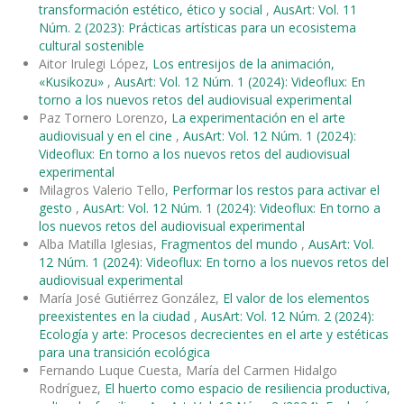
transformación estético, ético y social
,
AusArt: Vol. 11
Núm. 2 (2023): Prácticas artísticas para un ecosistema
cultural sostenible
Aitor Irulegi López,
Los entresijos de la animación,
«Kusikozu»
,
AusArt: Vol. 12 Núm. 1 (2024): Videoflux: En
torno a los nuevos retos del audiovisual experimental
Paz Tornero Lorenzo,
La experimentación en el arte
audiovisual y en el cine
,
AusArt: Vol. 12 Núm. 1 (2024):
Videoflux: En torno a los nuevos retos del audiovisual
experimental
Milagros Valerio Tello,
Performar los restos para activar el
gesto
,
AusArt: Vol. 12 Núm. 1 (2024): Videoflux: En torno a
los nuevos retos del audiovisual experimental
Alba Matilla Iglesias,
Fragmentos del mundo
,
AusArt: Vol.
12 Núm. 1 (2024): Videoflux: En torno a los nuevos retos del
audiovisual experimental
María José Gutiérrez González,
El valor de los elementos
preexistentes en la ciudad
,
AusArt: Vol. 12 Núm. 2 (2024):
Ecología y arte: Procesos decrecientes en el arte y estéticas
para una transición ecológica
Fernando Luque Cuesta, María del Carmen Hidalgo
Rodríguez,
El huerto como espacio de resiliencia productiva,