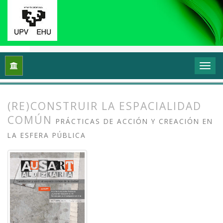
Inicio
Archivos
Vol. 1 Núm. 1-2 (2013): I Congreso Internacio
(RE)CONSTRUIR LA ESPACIALIDAD
COMÚN
PRÁCTICAS DE ACCIÓN Y CREACIÓN EN
LA ESFERA PÚBLICA
##plugins.themes.bootstrap3.article.
##plugins.themes.bootstrap3.article.