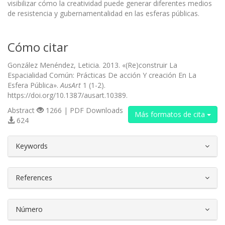
visibilizar cómo la creatividad puede generar diferentes medios
de resistencia y gubernamentalidad en las esferas públicas.
Cómo citar
González Menéndez, Leticia. 2013. «(Re)construir La
Espacialidad Común: Prácticas De acción Y creación En La
Esfera Pública».
AusArt
1 (1-2).
https://doi.org/10.1387/ausart.10389.
Abstract
1266 | PDF Downloads
Más formatos de cita
624
##plugins.themes.bootstrap3.article.d
Keywords
References
Número