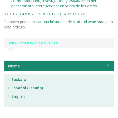
como traducción, investigación y visualización del
pensamiento interdisciplinar en la era de los datos
<<
<
1
2
3
4
5
6
7
8
9
10
11
12
13
14
15
16
>
>>
También puede
Iniciar una búsqueda de similitud avanzada
para
este artículo.
INFORMACIÓN DE LA REVISTA
Idioma
Euskara
Español (España)
English