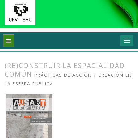
Inicio
Archivos
Vol. 1 Núm. 1-2 (2013): I Congreso Internacio
(RE)CONSTRUIR LA ESPACIALIDAD
COMÚN
PRÁCTICAS DE ACCIÓN Y CREACIÓN EN
LA ESFERA PÚBLICA
##plugins.themes.bootstrap3.article.
##plugins.themes.bootstrap3.article.