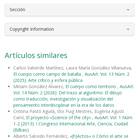
Sección
Copyright Information
Artículos similares
Carlos Valverde Martínez, Laura María González Villanueva,
El cuerpo como campo de batalla
,
AusArt: Vol. 13 Núm. 2
(2025): Arte crítico y esfera pública
Miriam González Álvarez,
El cuerpo como territorio
,
AusArt:
Vol. 14 Núm. 2 (2026): Del trazo al algoritmo: El dibujo
como traducción, investigación y visualización del
pensamiento interdisciplinar en la era de los datos
Cristina Pastó Aguilà, Eloi Puig Mestres, Eugènia Agustí
Camí,
El proyecto «Science of the city»
,
AusArt: Vol. 1 Núm.
1-2 (2013): I Congreso Internacional Arte, Ciencia, Ciudad
(Bilbao)
Alberto Salcedo Fernández,
«(h)Actos« o Cómo el arte se