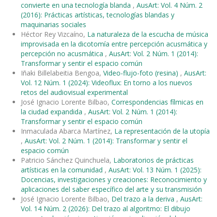
convierte en una tecnología blanda
,
AusArt: Vol. 4 Núm. 2
(2016): Prácticas artísticas, tecnologías blandas y
maquinarias sociales
Héctor Rey Vizcaíno,
La naturaleza de la escucha de música
improvisada en la dicotomía entre percepción acusmática y
percepción no acusmática
,
AusArt: Vol. 2 Núm. 1 (2014):
Transformar y sentir el espacio común
Iñaki Billelabeitia Bengoa,
Video-flujo-foto (resina)
,
AusArt:
Vol. 12 Núm. 1 (2024): Videoflux: En torno a los nuevos
retos del audiovisual experimental
José Ignacio Lorente Bilbao,
Correspondencias fílmicas en
la ciudad expandida
,
AusArt: Vol. 2 Núm. 1 (2014):
Transformar y sentir el espacio común
Inmaculada Abarca Martínez,
La representación de la utopía
,
AusArt: Vol. 2 Núm. 1 (2014): Transformar y sentir el
espacio común
Patricio Sánchez Quinchuela,
Laboratorios de prácticas
artísticas en la comunidad
,
AusArt: Vol. 13 Núm. 1 (2025):
Docencias, investigaciones y creaciones: Reconocimiento y
aplicaciones del saber específico del arte y su transmisión
José Ignacio Lorente Bilbao,
Del trazo a la deriva
,
AusArt:
Vol. 14 Núm. 2 (2026): Del trazo al algoritmo: El dibujo