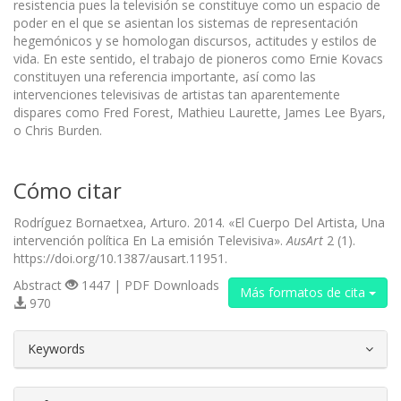
resistencia pues la televisión se constituye como un espacio de
poder en el que se asientan los sistemas de representación
hegemónicos y se homologan discursos, actitudes y estilos de
vida. En este sentido, el trabajo de pioneros como Ernie Kovacs
constituyen una referencia importante, así como las
intervenciones televisivas de artistas tan aparentemente
dispares como Fred Forest, Mathieu Laurette, James Lee Byars,
o Chris Burden.
Cómo citar
Rodríguez Bornaetxea, Arturo. 2014. «El Cuerpo Del Artista, Una
intervención política En La emisión Televisiva».
AusArt
2 (1).
https://doi.org/10.1387/ausart.11951.
Abstract
1447 | PDF Downloads
Más formatos de cita
970
##plugins.themes.bootstrap3.article.d
Keywords