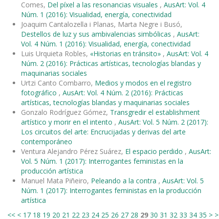
Comes,
Del píxel a las resonancias visuales
,
AusArt: Vol. 4
Núm. 1 (2016): Visualidad, energía, conectividad
Joaquim Cantalozella i Planas, Marta Negre i Busó,
Destellos de luz y sus ambivalencias simbólicas
,
AusArt:
Vol. 4 Núm. 1 (2016): Visualidad, energía, conectividad
Luis Urquieta Robles,
«Historias en tránsito»
,
AusArt: Vol. 4
Núm. 2 (2016): Prácticas artísticas, tecnologías blandas y
maquinarias sociales
Urtzi Canto Combarro,
Medios y modos en el registro
fotográfico
,
AusArt: Vol. 4 Núm. 2 (2016): Prácticas
artísticas, tecnologías blandas y maquinarias sociales
Gonzalo Rodríguez Gómez,
Transgredir el establishment
artístico y morir en el intento
,
AusArt: Vol. 5 Núm. 2 (2017):
Los circuitos del arte: Encrucijadas y derivas del arte
contemporáneo
Ventura Alejandro Pérez Suárez,
El espacio perdido
,
AusArt:
Vol. 5 Núm. 1 (2017): Interrogantes feministas en la
producción artística
Manuel Mata Piñeiro,
Peleando a la contra
,
AusArt: Vol. 5
Núm. 1 (2017): Interrogantes feministas en la producción
artística
<<
<
17
18
19
20
21
22
23
24
25
26
27
28
29
30
31
32
33
34
35
>
>