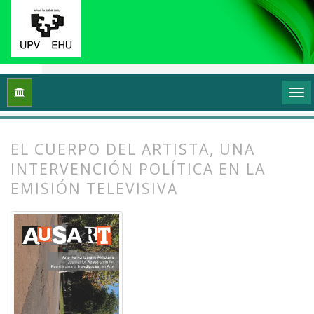
Inicio
Archivos
Vol. 2 Núm. 1 (2014): Transformar y sentir 
EL CUERPO DEL ARTISTA, UNA
INTERVENCIÓN POLÍTICA EN LA
EMISIÓN TELEVISIVA
##plugins.themes.bootstrap3.article.
##plugins.themes.bootstrap3.article.