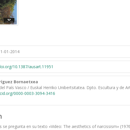
1-01-2014
/doi.org/10.1387/ausart.11951
ríguez Bornaetxea
del País Vasco / Euskal Herriko Unibertsitatea. Dpto. Escultura y de A
rcid.org/0000-0003-3094-3416
n
 se pregunta en su texto «Video: The aesthetics of narcissism» (1976),