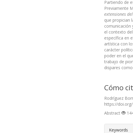
Partiendo de es
Previamente Mc
extensiones de
que propician 
comunicación y 
el contexto de
específica en e
artística con 
carácter políti
poder en el qu
trabajo de pio
dispares como 
Cómo cit
Rodríguez Borna
https://doi.org
Abstract
144
##plugin
Keywords