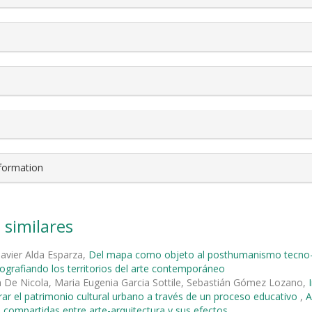
nformation
 similares
Javier Alda Esparza,
Del mapa como objeto al posthumanismo tecn
ografiando los territorios del arte contemporáneo
 De Nicola, Maria Eugenia Garcia Sottile, Sebastián Gómez Lozano,
ar el patrimonio cultural urbano a través de un proceso educativo
,
A
 compartidas entre arte-arquitectura y sus efectos