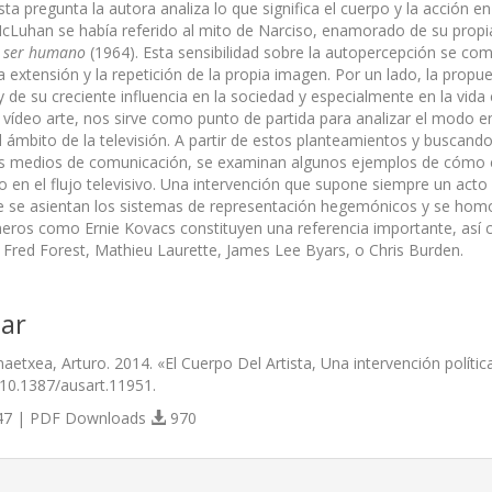
ta pregunta la autora analiza lo que significa el cuerpo y la acción e
Luhan se había referido al mito de Narciso, enamorado de su prop
l ser humano
(1964). Esta sensibilidad sobre la autopercepción se com
la extensión y la repetición de la propia imagen. Por un lado, la pro
de su creciente influencia en la sociedad y especialmente en la vida c
l vídeo arte, nos sirve como punto de partida para analizar el modo e
l ámbito de la televisión. A partir de estos planteamientos y buscando
los medios de comunicación, se examinan algunos ejemplos de cómo el
co en el flujo televisivo. Una intervención que supone siempre un act
e se asientan los sistemas de representación hegemónicos y se homolog
neros como Ernie Kovacs constituyen una referencia importante, así c
Fred Forest, Mathieu Laurette, James Lee Byars, o Chris Burden.
ar
etxea, Arturo. 2014. «El Cuerpo Del Artista, Una intervención polític
/10.1387/ausart.11951.
7 | PDF Downloads
970
s.themes.bootstrap3.article.details##