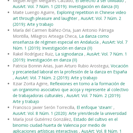
Miguel Ángel Melgares Calzado,
El derecho a ser olvidado
,
AusArt: Vol. 7 Núm. 1 (2019): Investigación en danza (II)
Maite Luengo Aguirre,
Exploring repetition in Chinese video
art through pleasure and laughter
,
AusArt: Vol. 7 Núm. 2
(2019): Arte y trabajo
María del Carmen Ibáñez-Oria, Juan Antonio Párraga
Montilla, Milagros Arteaga Checa,
La danza como
enseñanza de régimen especial en Andalucía
,
AusArt: Vol. 7
Núm. 1 (2019): Investigación en danza (II)
Rakel Rodríguez Ruiz,
La signodanza
,
AusArt: Vol. 7 Núm. 1
(2019): Investigación en danza (II)
Patricia Bonnin Arias, Juan Arturo Rubio Arostegui,
Vocación
y precariedad laboral en la profesión de la danza en España
,
AusArt: Vol. 7 Núm. 2 (2019): Arte y trabajo
Itziar Zorita Agirre,
Reflexiones en torno a la formación de
un organismo asociativo que acoja y represente al colectivo
de trabajadoras culturales
,
AusArt: Vol. 7 Núm. 2 (2019):
Arte y trabajo
Francisco Javier Serón Torrecilla,
El enfoque 'steam'
,
AusArt: Vol. 8 Núm. 1 (2020): Arte y/en/desde la universidad
María José Gutiérrez González,
Estado del cultivo en el
binomio ciudad-huerta de Valencia por medio de
aplicaciones artísticas interactivas
,
AusArt: Vol. 8 Núm. 1