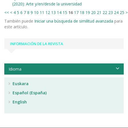
(2020): Arte y/en/desde la universidad
<<
<
4
5
6
7
8
9
10
11
12
13
14
15
16
17
18
19
20
21
22
23
24
25
>
También puede
Iniciar una búsqueda de similitud avanzada
para
este artículo.
INFORMACIÓN DE LA REVISTA
Idioma
Euskara
Español (España)
English