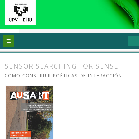
Inicio
Archivos
Vol. 2 Núm. 1 (2014): Transformar y sentir 
SENSOR SEARCHING FOR SENSE
CÓMO CONSTRUIR POÉTICAS DE INTERACCIÓN
##plugins.themes.bootstrap3.article.
##plugins.themes.bootstrap3.article.