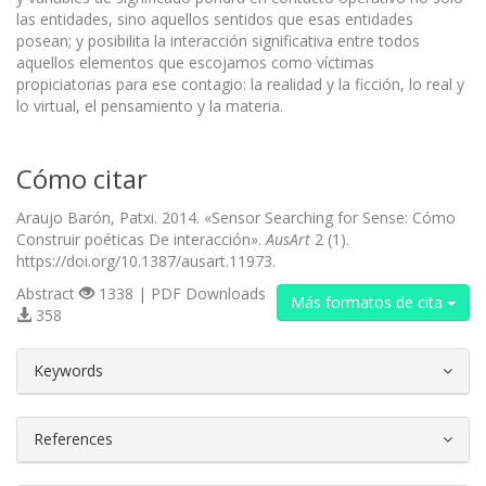
las entidades, sino aquellos sentidos que esas entidades
posean; y posibilita la interacción significativa entre todos
aquellos elementos que escojamos como víctimas
propiciatorias para ese contagio: la realidad y la ficción, lo real y
lo virtual, el pensamiento y la materia.
Cómo citar
Araujo Barón, Patxi. 2014. «Sensor Searching for Sense: Cómo
Construir poéticas De interacción».
AusArt
2 (1).
https://doi.org/10.1387/ausart.11973.
Abstract
1338 | PDF Downloads
Más formatos de cita
358
##plugins.themes.bootstrap3.article.d
Keywords
References