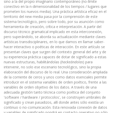
sino a la del propio imaginario contemporáneo (no-límite
conectivo en la n-dimensionalidad de los tiempos / lugares que
prometen los nuevos media). Una práctica artística eficaz en el
territorio del new media pasa por la comprensión de este
sistema tecnológico, pero sobre todo, por su asunción como
herramienta de creación, crítica e interpretación. A partir del
discurso técnico gramatical implicado en esta interconexión,
pero superándolo, se aborda su actualización mediante claves
artísticas transdisciplinares, en lo que damos en llamar saber-
hacer interactivo o poéticas de inte­racción. En este artículo se
presentan claves que surgen del contexto general del arte y de
su experiencia práctica capaces de dotar de significado a estas
nuevas estructuras, habilitándolas (
hackeándolas
) para
intervenir, no solo ese escenario tecnológico, sino la propia
elaboración del discurso de lo real. Una consi­deración ampliada
de la corriente de ceros y unos como datos esenciales permite
introducir en el sistema variables de orden poético, frente a las
variables de orden objetivo de los datos. A través de una
adecuada gestión tanto técnica como poética del conjunto
'software / hardware / protocolos', se construyen umbrales de
significado y crean pasadizos, allí donde antes sólo existía un
continuo o no-comunicación. Esta reno­vada conexión de datos
y variables de significado pondrá en contacto operativo no sólo