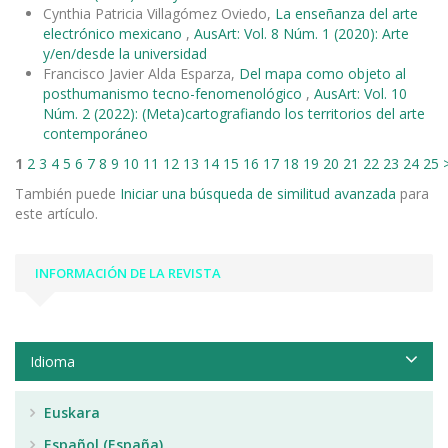
Cynthia Patricia Villagómez Oviedo,
La enseñanza del arte
electrónico mexicano
,
AusArt: Vol. 8 Núm. 1 (2020): Arte
y/en/desde la universidad
Francisco Javier Alda Esparza,
Del mapa como objeto al
posthumanismo tecno-fenomenológico
,
AusArt: Vol. 10
Núm. 2 (2022): (Meta)cartografiando los territorios del arte
contemporáneo
1
2
3
4
5
6
7
8
9
10
11
12
13
14
15
16
17
18
19
20
21
22
23
24
25
También puede
Iniciar una búsqueda de similitud avanzada
para
este artículo.
INFORMACIÓN DE LA REVISTA
Idioma
Euskara
Español (España)