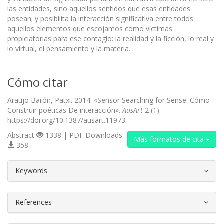
las entidades, sino aquellos sentidos que esas entidades
posean; y posibilita la interacción significativa entre todos
aquellos elementos que escojamos como víctimas
propiciatorias para ese contagio: la realidad y la ficción, lo real y
lo virtual, el pensamiento y la materia.
Cómo citar
Araujo Barón, Patxi. 2014. «Sensor Searching for Sense: Cómo
Construir poéticas De interacción».
AusArt
2 (1).
https://doi.org/10.1387/ausart.11973.
Abstract
1338 | PDF Downloads
Más formatos de cita
358
##plugins.themes.bootstrap3.article.d
Keywords
References