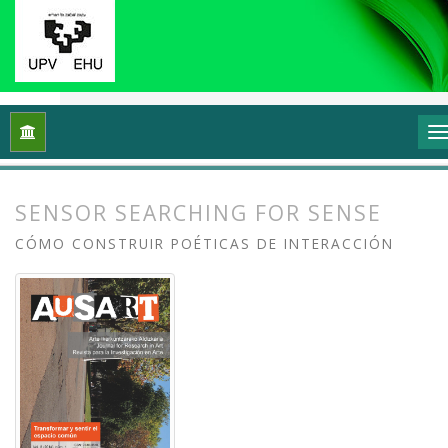
Inicio
Archivos
Vol. 2 Núm. 1 (2014): Transformar y sentir 
SENSOR SEARCHING FOR SENSE
CÓMO CONSTRUIR POÉTICAS DE INTERACCIÓN
##plugins.themes.bootstrap3.article.
##plugins.themes.bootstrap3.article.