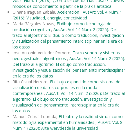
Vol. 6 Núm. 1 (2018): ¿Cómo se cuentan las cosas? Nuevos
modos de conocimiento a partir de la praxis artística
Oihane Iragüen Zabala,
Aceleración
,
AusArt: Vol. 4 Núm. 1
(2016): Visualidad, energía, conectividad
María Gárgoles Navas,
El dibujo como tecnología de
mediación cognitiva
,
AusArt: Vol. 14 Núm. 2 (2026): Del
trazo al algoritmo: El dibujo como traducción, investigación
y visualización del pensamiento interdisciplinar en la era de
los datos
Jose Antonio Vertedor Romero,
Trazo sonoro y sistemas
neurogestuales algorítmicos
,
AusArt: Vol. 14 Núm. 2 (2026):
Del trazo al algoritmo: El dibujo como traducción,
investigación y visualización del pensamiento interdisciplinar
en la era de los datos
Rita Cisnal Herrero,
El dibujo expandido como sistema de
visualización de datos corporales en la moda
contemporánea
,
AusArt: Vol. 14 Núm. 2 (2026): Del trazo al
algoritmo: El dibujo como traducción, investigación y
visualización del pensamiento interdisciplinar en la era de
los datos
Manuel Cebral Loureda,
El teatro y la realidad virtual como
metodología experimental en humanidades
,
AusArt: Vol. 8
Núm. 1 (2020): Arte y/en/desde la universidad