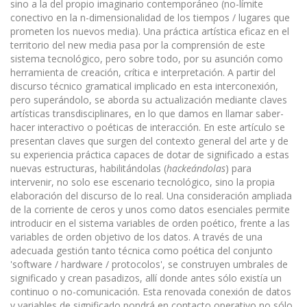
sino a la del propio imaginario contemporáneo (no-límite
conectivo en la n-dimensionalidad de los tiempos / lugares que
prometen los nuevos media). Una práctica artística eficaz en el
territorio del new media pasa por la comprensión de este
sistema tecnológico, pero sobre todo, por su asunción como
herramienta de creación, crítica e interpretación. A partir del
discurso técnico gramatical implicado en esta interconexión,
pero superándolo, se aborda su actualización mediante claves
artísticas transdisciplinares, en lo que damos en llamar saber-
hacer interactivo o poéticas de inte­racción. En este artículo se
presentan claves que surgen del contexto general del arte y de
su experiencia práctica capaces de dotar de significado a estas
nuevas estructuras, habilitándolas (
hackeándolas
) para
intervenir, no solo ese escenario tecnológico, sino la propia
elaboración del discurso de lo real. Una consi­deración ampliada
de la corriente de ceros y unos como datos esenciales permite
introducir en el sistema variables de orden poético, frente a las
variables de orden objetivo de los datos. A través de una
adecuada gestión tanto técnica como poética del conjunto
'software / hardware / protocolos', se construyen umbrales de
significado y crean pasadizos, allí donde antes sólo existía un
continuo o no-comunicación. Esta reno­vada conexión de datos
y variables de significado pondrá en contacto operativo no sólo