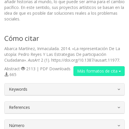
añadir historias al mundo, lo que puede ser arma para el cambio
pacífico. En este sentido, sus proyectos artísticos se basan en la
idea de que es posible dar soluciones reales a los problemas
sociales.
Cómo citar
Abarca Martínez, Inmaculada. 2014. «La representación De La
utopía: Pedro Reyes Y Las Estrategias De participación
Ciudadana».
AusArt
2 (1). https://doi.org/10.1387/ausart.11977.
Abstract
2113 | PDF Downloads
Más formatos de cita
665
##plugins.themes.bootstrap3.article.d
Keywords
References
Número