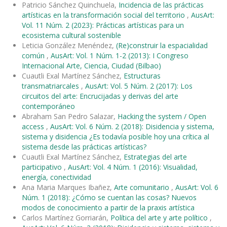
Patricio Sánchez Quinchuela,
Incidencia de las prácticas
artísticas en la transformación social del territorio
,
AusArt:
Vol. 11 Núm. 2 (2023): Prácticas artísticas para un
ecosistema cultural sostenible
Leticia González Menéndez,
(Re)construir la espacialidad
común
,
AusArt: Vol. 1 Núm. 1-2 (2013): I Congreso
Internacional Arte, Ciencia, Ciudad (Bilbao)
Cuautli Exal Martínez Sánchez,
Estructuras
transmatriarcales
,
AusArt: Vol. 5 Núm. 2 (2017): Los
circuitos del arte: Encrucijadas y derivas del arte
contemporáneo
Abraham San Pedro Salazar,
Hacking the system / Open
access
,
AusArt: Vol. 6 Núm. 2 (2018): Disidencia y sistema,
sistema y disidencia ¿Es todavía posible hoy una crítica al
sistema desde las prácticas artísticas?
Cuautli Exal Martínez Sánchez,
Estrategias del arte
participativo
,
AusArt: Vol. 4 Núm. 1 (2016): Visualidad,
energía, conectividad
Ana Maria Marques Ibañez,
Arte comunitario
,
AusArt: Vol. 6
Núm. 1 (2018): ¿Cómo se cuentan las cosas? Nuevos
modos de conocimiento a partir de la praxis artística
Carlos Martínez Gorriarán,
Política del arte y arte político
,