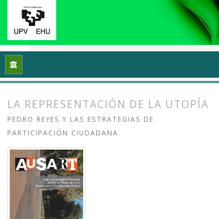
Inicio
Archivos
Vol. 2 Núm. 1 (2014): Transformar y sentir 
LA REPRESENTACIÓN DE LA UTOPÍA
PEDRO REYES Y LAS ESTRATEGIAS DE
PARTICIPACIÓN CIUDADANA
##plugins.themes.bootstrap3.article.
##plugins.themes.bootstrap3.article.