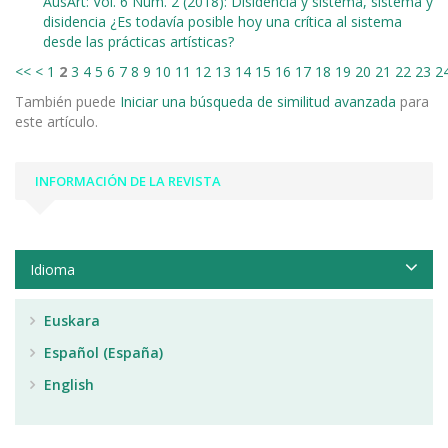
AusArt: Vol. 6 Núm. 2 (2018): Disidencia y sistema, sistema y
disidencia ¿Es todavía posible hoy una crítica al sistema
desde las prácticas artísticas?
<<
<
1
2
3
4
5
6
7
8
9
10
11
12
13
14
15
16
17
18
19
20
21
22
23
2
También puede
Iniciar una búsqueda de similitud avanzada
para
este artículo.
INFORMACIÓN DE LA REVISTA
Idioma
Euskara
Español (España)
English