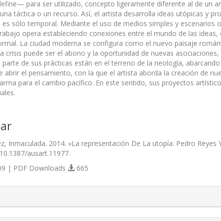
define— para ser utilizado, concepto ligeramente diferente al de un ar
 una táctica o un recurso. Así, el artista desarrolla ideas utópicas y 
a es sólo temporal. Mediante el uso de medios simples y escenarios oca
 trabajo opera estableciendo conexiones entre el mundo de las ideas, e
 formal. La ciudad moderna se configura como el nuevo paisaje román
 la crisis puede ser el abono y la oportunidad de nuevas asociacione
a parte de sus prácticas están en el terreno de la neología, abarcan
abrir el pensamiento, con la que el artista aborda la creación de nueva
rma para el cambio pacífico. En este sentido, sus proyectos artístico
ales.
ar
z, Inmaculada. 2014. «La representación De La utopía: Pedro Reyes Y
/10.1387/ausart.11977.
9 | PDF Downloads
665
s.themes.bootstrap3.article.details##