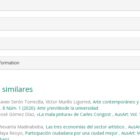
nformation
 similares
avier Serón Torrecilla, Víctor Murillo Ligorred,
Arte contemporáneo y 
l. 8 Núm. 1 (2020): Arte y/en/desde la universidad
 José Gómez Díaz,
«La mala pintura» de Carles Congost
,
AusArt: Vol.
hevarría Madinabeitia,
Las tres economías del sector artístico
,
AusArt
elaya Reoyo,
Participación ciudadana por una ciudad mejor
,
AusArt: V
lbao)