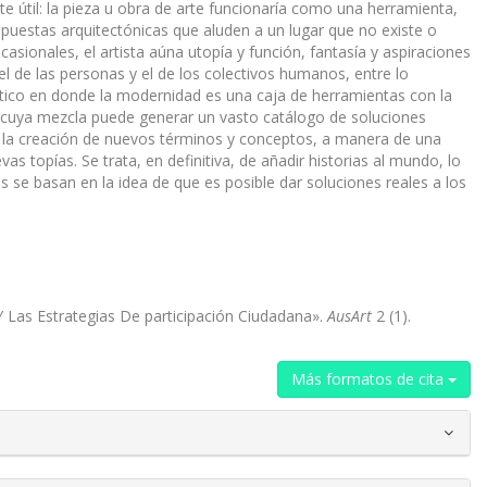
te útil: la pieza u obra de arte funcionaría como una herramienta,
propuestas arquitectónicas que aluden a un lugar que no existe o
sionales, el artista aúna utopía y función, fantasía y aspiraciones
l de las personas y el de los colectivos humanos, entre lo
tico en donde la modernidad es una caja de herramientas con la
s, cuya mezcla puede generar un vasto catálogo de soluciones
do la creación de nuevos términos y conceptos, a manera de una
s topías. Se trata, en definitiva, de añadir historias al mundo, lo
s se basan en la idea de que es posible dar soluciones reales a los
 Las Estrategias De participación Ciudadana».
AusArt
2 (1).
Más formatos de cita