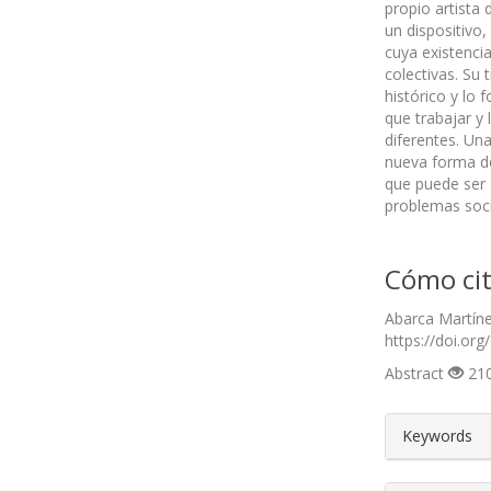
propio artista 
un dispositivo,
cuya existenci
colectivas. Su
histórico y lo
que trabajar y
diferentes. Un
nueva forma de 
que puede ser a
problemas soci
Cómo cit
Abarca Martíne
https://doi.org
Abstract
210
##plugin
Keywords