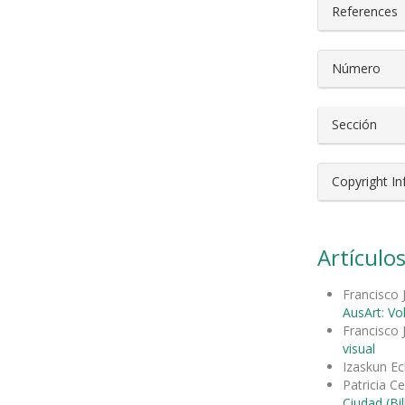
References
Número
Sección
Copyright I
Artículos
Francisco J
AusArt: Vo
Francisco
visual
Izaskun Ec
Patricia C
Ciudad (Bi