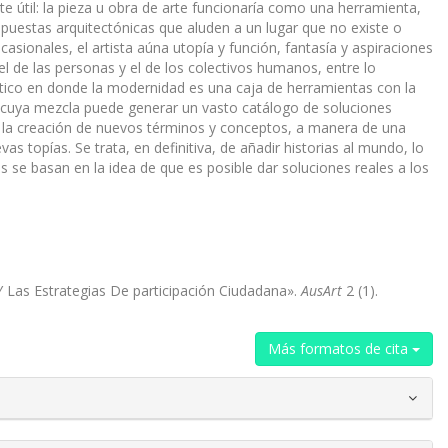
te útil: la pieza u obra de arte funcionaría como una herramienta,
propuestas arquitectónicas que aluden a un lugar que no existe o
sionales, el artista aúna utopía y función, fantasía y aspiraciones
l de las personas y el de los colectivos humanos, entre lo
tico en donde la modernidad es una caja de herramientas con la
s, cuya mezcla puede generar un vasto catálogo de soluciones
do la creación de nuevos términos y conceptos, a manera de una
s topías. Se trata, en definitiva, de añadir historias al mundo, lo
s se basan en la idea de que es posible dar soluciones reales a los
 Las Estrategias De participación Ciudadana».
AusArt
2 (1).
Más formatos de cita