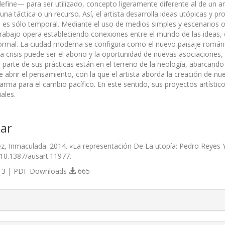
define— para ser utilizado, concepto ligeramente diferente al de un ar
 una táctica o un recurso. Así, el artista desarrolla ideas utópicas y 
a es sólo temporal. Mediante el uso de medios simples y escenarios oca
 trabajo opera estableciendo conexiones entre el mundo de las ideas, e
 formal. La ciudad moderna se configura como el nuevo paisaje román
 la crisis puede ser el abono y la oportunidad de nuevas asociacione
a parte de sus prácticas están en el terreno de la neología, abarcan
abrir el pensamiento, con la que el artista aborda la creación de nueva
rma para el cambio pacífico. En este sentido, sus proyectos artístico
ales.
ar
z, Inmaculada. 2014. «La representación De La utopía: Pedro Reyes Y
/10.1387/ausart.11977.
3 | PDF Downloads
665
s.themes.bootstrap3.article.details##