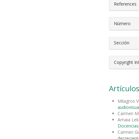
References
Número
Sección
Copyright I
Artículos
Milagros V
audiovisua
Carmen Ma
Amaia Leke
Docencias,
Carmen Gu
decrecient