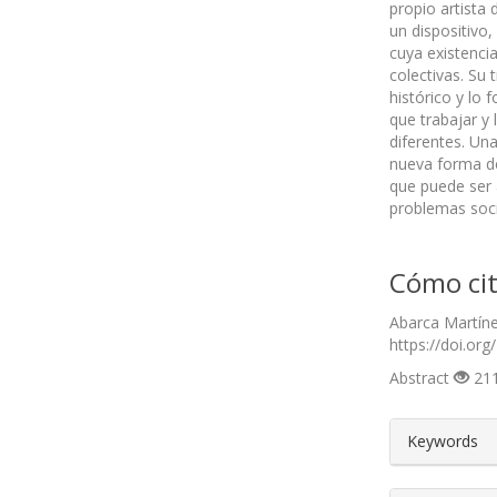
propio artista 
un dispositivo,
cuya existenci
colectivas. Su
histórico y lo
que trabajar y
diferentes. Un
nueva forma de 
que puede ser a
problemas soci
Cómo cit
Abarca Martíne
https://doi.org
Abstract
211
##plugin
Keywords