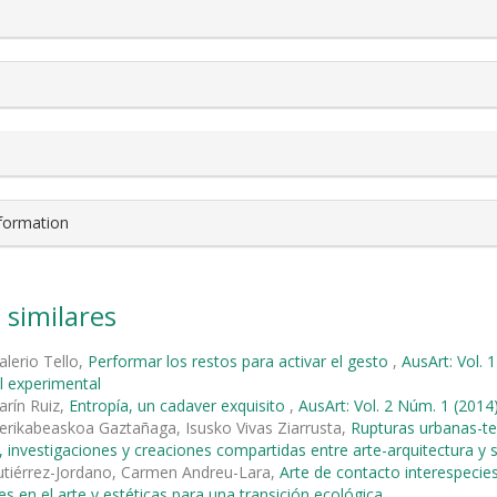
nformation
 similares
alerio Tello,
Performar los restos para activar el gesto
,
AusArt: Vol. 
l experimental
rín Ruiz,
Entropía, un cadaver exquisito
,
AusArt: Vol. 2 Núm. 1 (2014
rikabeaskoa Gaztañaga, Isusko Vivas Ziarrusta,
Rupturas urbanas-ter
 investigaciones y creaciones compartidas entre arte-arquitectura y 
tiérrez-Jordano, Carmen Andreu-Lara,
Arte de contacto interespecie
es en el arte y estéticas para una transición ecológica