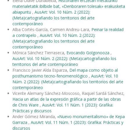
Elena Olave Duñabeitia,
Historiaren ertzetan metaturiko
materialetatik ibilbide bat, «Denboraren tolesak» erakusketa
abiapuntu
,
AusArt: Vol. 10 Núm. 2 (2022):
(Meta)cartografiando los territorios del arte
contemporáneo
Alba Cortés-García, Carmen Andreu-Lara,
Peinar la realidad
a contrapelo
,
AusArt: Vol. 10 Núm. 2 (2022):
(Meta)cartografiando los territorios del arte
contemporáneo
Mónica Sánchez Tierraseca,
Evocando Golgonooza
,
AusArt: Vol. 10 Núm. 2 (2022): (Meta)cartografiando los
territorios del arte contemporáneo
Francisco Javier Alda Esparza,
Del mapa como objeto al
posthumanismo tecno-fenomenológico
,
AusArt: Vol. 10
Núm. 2 (2022): (Meta)cartografiando los territorios del arte
contemporáneo
Vicente Alemany Sánchez-Moscoso, Raquel Sardá Sánchez,
Hacia un atlas de la expresión gráfica a partir de las obras
de Chris Ware
,
AusArt: Vol. 11 Núm. 1 (2023): Grafika:
Prácticas y discursos
Ander Gómez Miranda,
«Nuevo monumentalismo» de Kepa
Garraza
,
AusArt: Vol. 11 Núm. 1 (2023): Grafika: Prácticas y
discursos