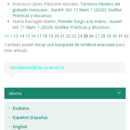
Francisco Ulises Plancarte Morales,
Terrenos híbridos del
grabado mexicano
,
AusArt: Vol. 11 Núm. 1 (2023): Grafika:
Prácticas y discursos
Marta Barragán Martín,
Prender fuego a la matriz
,
AusArt:
Vol. 11 Núm. 1 (2023): Grafika: Prácticas y discursos
<<
<
13
14
15
16
17
18
19
20
21
22
23
24
25
26
27
28
29
30
31
32
También puede
Iniciar una búsqueda de similitud avanzada
para
este artículo.
INFORMACIÓN DE LA REVISTA
Idioma
Euskara
Español (España)
English