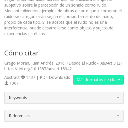
subjetivo sobre la percepción de un sonido como ruido.
Mediante diversos ejemplos de obras de arte que incorporan el
ruido se categorizarán según el comportamiento del ruido,
propio de cada tipo. Si se acepta que el ruido no es una
interferencia, puede desarrollarse como objeto y sujeto de
experiencias estéticas.
Cómo citar
Grego Morán, Juan Andrés. 2016. «Desde El Ruido».
AusArt
3 (2).
https://doi.org/10.1387/ausart.15942.
Abstract
1437 | PDF Downloads
Más formatos de cita
1367
##plugins.themes.bootstrap3.article.d
Keywords
References