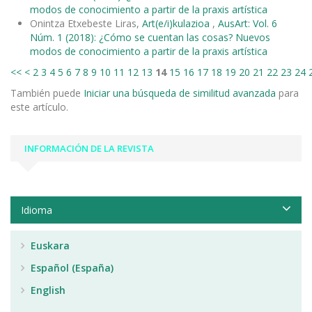
modos de conocimiento a partir de la praxis artística
Onintza Etxebeste Liras,
Art(e/i)kulazioa
,
AusArt: Vol. 6
Núm. 1 (2018): ¿Cómo se cuentan las cosas? Nuevos
modos de conocimiento a partir de la praxis artística
<<
<
2
3
4
5
6
7
8
9
10
11
12
13
14
15
16
17
18
19
20
21
22
23
24
También puede
Iniciar una búsqueda de similitud avanzada
para
este artículo.
INFORMACIÓN DE LA REVISTA
Idioma
Euskara
Español (España)
English