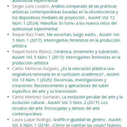
audiovisual experimental
Sergio Luna Lozano,
Análisis comparado de las prácticas
artísticas contemporáneas basadas en la obsolescencia y
los dispositivos mediales de proyección
,
AusArt: Vol. 12
Núm. 1 (2024): Videoflux: En torno a los nuevos retos del
audiovisual experimental
Raquel Ruiz Fraile,
Me escuchan, luego existo
,
AusArt: Vol.
5 Núm. 1 (2017): Interrogantes feministas en la producción
artística
Raquel Asensi Blanco,
Cerámica, ornamento y subversión
,
AusArt: Vol. 5 Núm. 1 (2017): Interrogantes feministas en la
producción artística
Carlos Muñecas Delgado,
¿Es la educación plástica una
asignatura necesaria en el currículum académico?
,
AusArt:
Vol. 13 Núm. 1 (2025): Docencias, investigaciones y
creaciones: Reconocimiento y aplicaciones del saber
específico del arte y su transmisión
Carlos Martínez Gorriarán,
La evolución peculiar del arte y la
evolución cultural
,
AusArt: Vol. 5 Núm. 2 (2017): Los
circuitos del arte: Encrucijadas y derivas del arte
contemporáneo
Laura Luque Rodrigo,
Graffiti e igualdad de género
,
AusArt:
Vol. 6 Núm. 1 (2018): ¿Cómo se cuentan las cosas? Nuevos