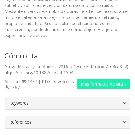
subjetivo sobre la percepción de un sonido como ruido.
Mediante diversos ejemplos de obras de arte que incorporan el
ruido se categorizarán según el comportamiento del ruido,
propio de cada tipo. Si se acepta que el ruido no es una
interferencia, puede desarrollarse como objeto y sujeto de
experiencias estéticas.
Cómo citar
Grego Morán, Juan Andrés. 2016. «Desde El Ruido».
AusArt
3 (2).
https://doi.org/10.1387/ausart.15942.
Abstract
1437 | PDF Downloads
Más formatos de cita
1367
##plugins.themes.bootstrap3.article.d
Keywords
References