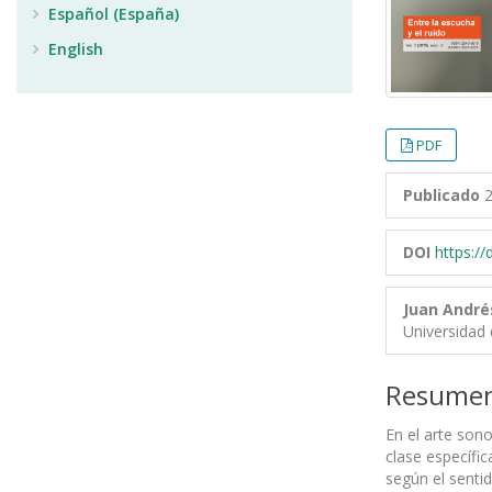
Español (España)
English
PDF
Publicado
2
DOI
https:/
Juan André
Universidad 
Resume
En el arte son
clase específi
según el senti