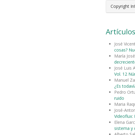
Copyright I
Artículos
José Vicen
cosas? Nue
María José
decrecient
José Luis 
Vol. 12 Nú
Manuel Za
¿Es todavía
Pedro Ort
ruido
Maria Raqu
José-Anto
Videoflux:
Elena Garc
sistema y d
Alberto S