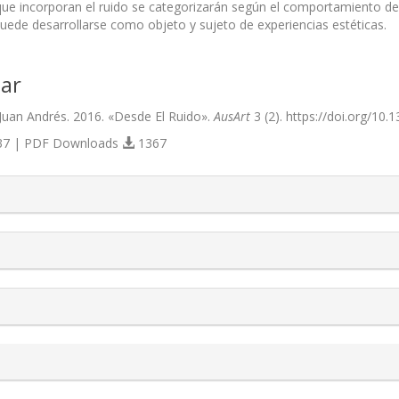
que incorporan el ruido se categorizarán según el comportamiento del 
 puede desarrollarse como objeto y sujeto de experiencias estéticas.
ar
uan Andrés. 2016. «Desde El Ruido».
AusArt
3 (2). https://doi.org/10.
7 | PDF Downloads
1367
s.themes.bootstrap3.article.details##