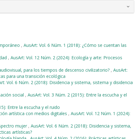
ntemporáneo
,
AusArt: Vol. 6 Núm. 1 (2018): ¿Cómo se cuentan las
udad
,
AusArt: Vol. 12 Núm. 2 (2024): Ecología y arte: Procesos
audiovisual, para los tiempos de descenso civilizatorio?
,
AusArt:
icas para una transición ecológica
rt: Vol. 6 Núm. 2 (2018): Disidencia y sistema, sistema y disidencia
cación social
,
AusArt: Vol. 3 Núm. 2 (2015): Entre la escucha y el
5): Entre la escucha y el ruido
ón artística con medios digitales
,
AusArt: Vol. 12 Núm. 1 (2024):
espectro mujer
,
AusArt: Vol. 6 Núm. 2 (2018): Disidencia y sistema,
ticas artísticas?
nología blanda
,
AusArt: Vol. 4 Núm. 2 (2016): Prácticas artísticas,