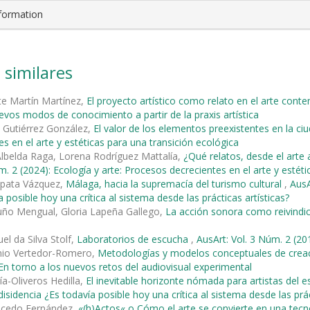
nformation
 similares
te Martín Martínez,
El proyecto artístico como relato en el arte co
vos modos de conocimiento a partir de la praxis artística
 Gutiérrez González,
El valor de los elementos preexistentes en la ci
es en el arte y estéticas para una transición ecológica
Albelda Raga, Lorena Rodríguez Mattalía,
¿Qué relatos, desde el arte 
m. 2 (2024): Ecología y arte: Procesos decrecientes en el arte y estét
pata Vázquez,
Málaga, hacia la supremacía del turismo cultural
,
AusA
 posible hoy una crítica al sistema desde las prácticas artísticas?
uño Mengual, Gloria Lapeña Gallego,
La acción sonora como reivindi
el da Silva Stolf,
Laboratorios de escucha
,
AusArt: Vol. 3 Núm. 2 (201
nio Vertedor-Romero,
Metodologías y modelos conceptuales de creaci
 En torno a los nuevos retos del audiovisual experimental
ía-Oliveros Hedilla,
El inevitable horizonte nómada para artistas del 
isidencia ¿Es todavía posible hoy una crítica al sistema desde las prác
alcedo Fernández,
«(h)Actos« o Cómo el arte se convierte en una tec