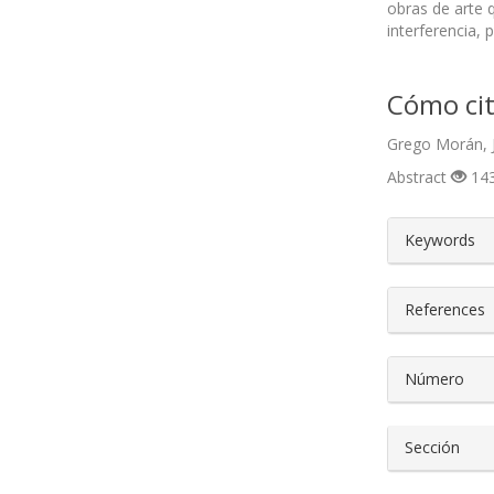
obras de arte 
interferencia,
Cómo cit
Grego Morán, J
Abstract
143
##plugin
Keywords
References
Número
Sección