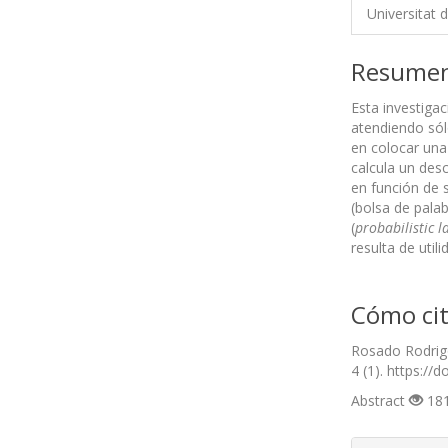
Universitat 
Resume
Esta investiga
atendiendo sól
en colocar una
calcula un des
en función de 
(bolsa de pala
(
probabilistic l
resulta de util
Cómo cit
Rosado Rodrigo
4 (1). https://
Abstract
181