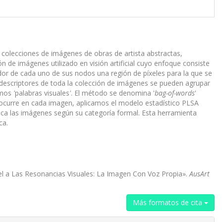
 colecciones de imágenes de obras de artista abstractas,
 de imágenes utilizado en visión artificial cuyo enfoque consiste
edor de cada uno de sus nodos una región de píxeles para la que se
s descriptores de toda la colección de imágenes se pueden agrupar
mamos
'
palabras visuales
'
. El método se denomina '
bag-of-words
'
curre en cada imagen, aplicamos el modelo estadístico PLSA
ica las imágenes según su categoría formal. Esta herramienta
ca.
xel a Las Resonancias Visuales: La Imagen Con Voz Propia».
AusArt
Más formatos de cita