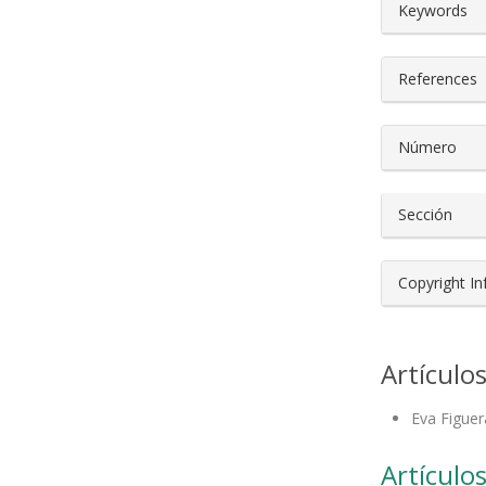
##plugin
Keywords
References
Número
Sección
Copyright I
Artículo
Eva Figuer
Artículos