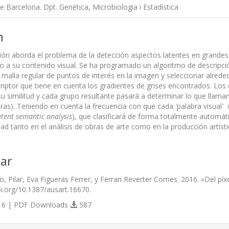
de Barcelona. Dpt. Genètica, Microbiologia i Estadística
n
ción aborda el problema de la detección aspectos latentes en grandes
o a su contenido visual. Se ha programado un algoritmo de descripción
 malla regular de puntos de interés en la imagen y seleccionar alred
criptor que tiene en cuenta los gradientes de grises encontrados. Lo
su similitud y cada grupo resultante pasará a determinar lo que lla
bras). Teniendo en cuenta la frecuencia con que cada
'
palabra visual
'
o
atent semantic analysis
), que clasificará de forma totalmente automát
idad tanto en el análisis de obras de arte como en la producción artísti
ar
, Pilar, Eva Figueras Ferrer, y Ferran Reverter Comes. 2016. «Del pí
doi.org/10.1387/ausart.16670.
6 | PDF Downloads
587