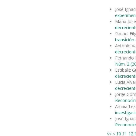
José Ignac
experimen
María José
decrecient
Raquel Fil
transición
Antonio V
decrecient
Fernando 
Núm. 2 (20
Estibaliz 
decrecient
Lucía Álva
decrecient
Jorge Góm
Reconocimi
Amaia Lek
investigac
José Ignac
Reconocimi
<<
<
10
11
12