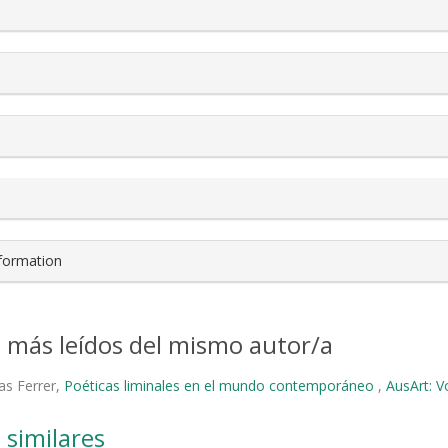
s.themes.bootstrap3.article.details##
nformation
s más leídos del mismo autor/a
as Ferrer,
Poéticas liminales en el mundo contemporáneo
,
AusArt: V
 similares