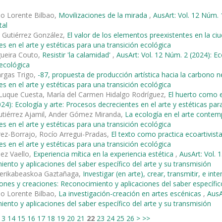
io Lorente Bilbao,
Movilizaciones de la mirada
,
AusArt: Vol. 12 Núm. 
tal
 Gutiérrez González,
El valor de los elementos preexistentes en la ci
es en el arte y estéticas para una transición ecológica
gueira Couto,
Resistir 'la calamidad'
,
AusArt: Vol. 12 Núm. 2 (2024): Ec
 ecológica
argas Trigo,
-87, propuesta de producción artística hacia la carbono n
es en el arte y estéticas para una transición ecológica
Luque Cuesta, María del Carmen Hidalgo Rodríguez,
El huerto como es
24): Ecología y arte: Procesos decrecientes en el arte y estéticas par
Gutiérrez Ajamil, Ander Gómez Miranda,
La ecología en el arte cont
es en el arte y estéticas para una transición ecológica
rez-Borrajo, Rocío Arregui-Pradas,
El texto como practica ecoartivist
es en el arte y estéticas para una transición ecológica
ez Vaello,
Experiencia mítica en la experiencia estética
,
AusArt: Vol. 
ento y aplicaciones del saber específico del arte y su transmisión
erikabeaskoa Gaztañaga,
Investigar (en arte), crear, transmitir, e in
iones y creaciones: Reconocimiento y aplicaciones del saber específic
io Lorente Bilbao,
La investigación-creación en artes escénicas
,
AusA
ento y aplicaciones del saber específico del arte y su transmisión
13
14
15
16
17
18
19
20
21
22
23
24
25
26
>
>>