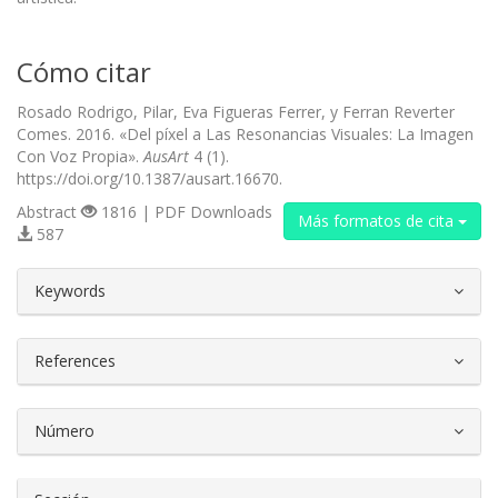
Cómo citar
Rosado Rodrigo, Pilar, Eva Figueras Ferrer, y Ferran Reverter
Comes. 2016. «Del píxel a Las Resonancias Visuales: La Imagen
Con Voz Propia».
AusArt
4 (1).
https://doi.org/10.1387/ausart.16670.
Abstract
1816 | PDF Downloads
Más formatos de cita
587
##plugins.themes.bootstrap3.article.d
Keywords
References
Número