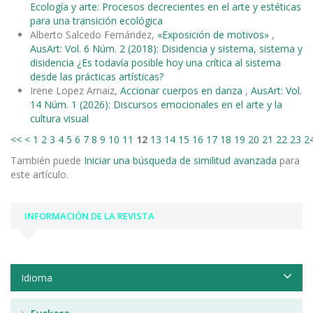
Ecología y arte: Procesos decrecientes en el arte y estéticas
para una transición ecológica
Alberto Salcedo Fernández,
«Exposición de motivos»
,
AusArt: Vol. 6 Núm. 2 (2018): Disidencia y sistema, sistema y
disidencia ¿Es todavía posible hoy una crítica al sistema
desde las prácticas artísticas?
Irene Lopez Arnaiz,
Accionar cuerpos en danza
,
AusArt: Vol.
14 Núm. 1 (2026): Discursos emocionales en el arte y la
cultura visual
<<
<
1
2
3
4
5
6
7
8
9
10
11
12
13
14
15
16
17
18
19
20
21
22
23
2
También puede
Iniciar una búsqueda de similitud avanzada
para
este artículo.
INFORMACIÓN DE LA REVISTA
Idioma