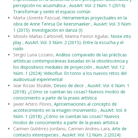
percepción no acusmática
,
AusArt: Vol. 2 Núm. 1 (2014):
Transformar y sentir el espacio común
Marta Llorente Pascual,
Herramientas proyectuales en la
obra de Anne Teresa De Keersmaeker
,
AusArt: Vol. 3 Núm.
1 (2015): Investigación en danza (I)
Moisés Mañas Carbonell, Marina Pastor Aguilar,
Noise into
play
,
AusArt: Vol. 3 Núm. 2 (2015): Entre la escucha y el
ruido
Sergio Luna Lozano,
Análisis comparado de las prácticas
artísticas contemporáneas basadas en la obsolescencia y
los dispositivos mediales de proyección
,
AusArt: Vol. 12
Núm. 1 (2024): Videoflux: En torno a los nuevos retos del
audiovisual experimental
Ixiar Rozas Elizalde,
Deseo de decir
,
AusArt: Vol. 6 Núm. 1
(2018): ¿Cómo se cuentan las cosas? Nuevos modos de
conocimiento a partir de la praxis artística
Javier Artero Flores,
Aproximaciones al concepto de
acontecimiento en la imagen-movimiento
,
AusArt: Vol. 6
Núm. 1 (2018): ¿Cómo se cuentan las cosas? Nuevos
modos de conocimiento a partir de la praxis artística
Carmen Gutiérrez-Jordano, Carmen Andreu-Lara,
Arte de
contacto interespecies
,
AusArt: Vol. 12 Núm. 2 (2024):