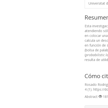
Universitat 
Resume
Esta investiga
atendiendo sól
en colocar una
calcula un des
en función de 
(bolsa de pala
(
probabilistic l
resulta de util
Cómo cit
Rosado Rodrigo
4 (1). https://
Abstract
181