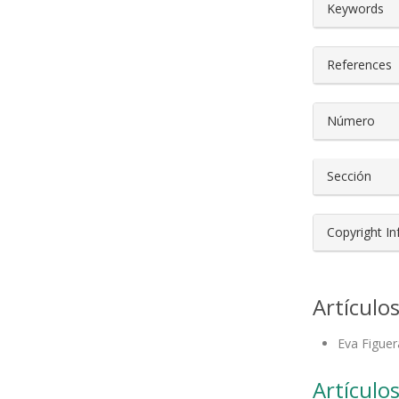
##plugin
Keywords
References
Número
Sección
Copyright I
Artículo
Eva Figuer
Artículos