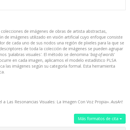
 colecciones de imágenes de obras de artista abstractas,
 de imágenes utilizado en visión artificial cuyo enfoque consiste
edor de cada uno de sus nodos una región de píxeles para la que se
s descriptores de toda la colección de imágenes se pueden agrupar
mamos
'
palabras visuales
'
. El método se denomina '
bag-of-words
'
curre en cada imagen, aplicamos el modelo estadístico PLSA
ica las imágenes según su categoría formal. Esta herramienta
ca.
xel a Las Resonancias Visuales: La Imagen Con Voz Propia».
AusArt
Más formatos de cita