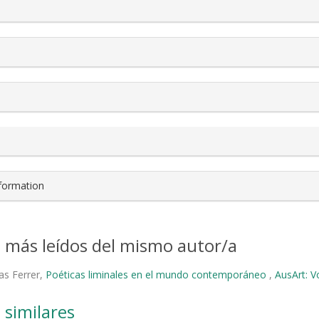
s.themes.bootstrap3.article.details##
nformation
s más leídos del mismo autor/a
as Ferrer,
Poéticas liminales en el mundo contemporáneo
,
AusArt: V
 similares