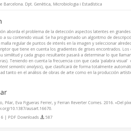
de Barcelona. Dpt. Genètica, Microbiologia i Estadística
n
ción aborda el problema de la detección aspectos latentes en grandes
o a su contenido visual. Se ha programado un algoritmo de descripción
 malla regular de puntos de interés en la imagen y seleccionar alred
criptor que tiene en cuenta los gradientes de grises encontrados. Lo
su similitud y cada grupo resultante pasará a determinar lo que lla
bras). Teniendo en cuenta la frecuencia con que cada
'
palabra visual
'
o
atent semantic analysis
), que clasificará de forma totalmente automát
idad tanto en el análisis de obras de arte como en la producción artísti
ar
, Pilar, Eva Figueras Ferrer, y Ferran Reverter Comes. 2016. «Del pí
doi.org/10.1387/ausart.16670.
6 | PDF Downloads
587