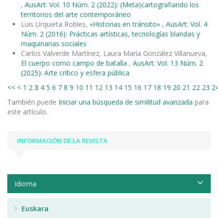
,
AusArt: Vol. 10 Núm. 2 (2022): (Meta)cartografiando los
territorios del arte contemporáneo
Luis Urquieta Robles,
«Historias en tránsito»
,
AusArt: Vol. 4
Núm. 2 (2016): Prácticas artísticas, tecnologías blandas y
maquinarias sociales
Carlos Valverde Martínez, Laura María González Villanueva,
El cuerpo como campo de batalla
,
AusArt: Vol. 13 Núm. 2
(2025): Arte crítico y esfera pública
<<
<
1
2
3
4
5
6
7
8
9
10
11
12
13
14
15
16
17
18
19
20
21
22
23
2
También puede
Iniciar una búsqueda de similitud avanzada
para
este artículo.
INFORMACIÓN DE LA REVISTA
Idioma
Euskara