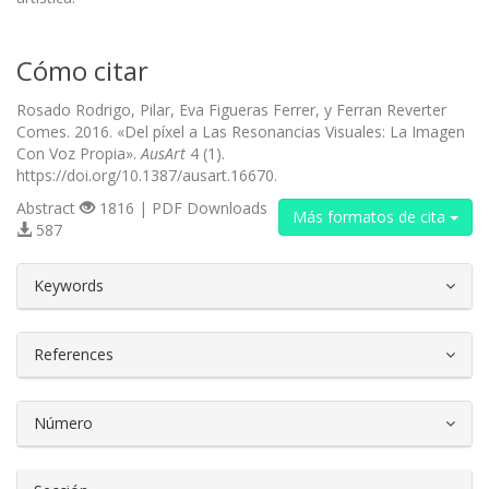
Cómo citar
Rosado Rodrigo, Pilar, Eva Figueras Ferrer, y Ferran Reverter
Comes. 2016. «Del píxel a Las Resonancias Visuales: La Imagen
Con Voz Propia».
AusArt
4 (1).
https://doi.org/10.1387/ausart.16670.
Abstract
1816 | PDF Downloads
Más formatos de cita
587
##plugins.themes.bootstrap3.article.d
Keywords
References
Número