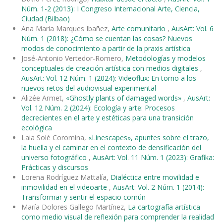
Núm. 1-2 (2013): I Congreso Internacional Arte, Ciencia,
Ciudad (Bilbao)
Ana Maria Marques Ibañez,
Arte comunitario
,
AusArt: Vol. 6
Núm. 1 (2018): ¿Cómo se cuentan las cosas? Nuevos
modos de conocimiento a partir de la praxis artística
José-Antonio Vertedor-Romero,
Metodologías y modelos
conceptuales de creación artística con medios digitales
,
AusArt: Vol. 12 Núm. 1 (2024): Videoflux: En torno a los
nuevos retos del audiovisual experimental
Alizée Armet,
«Ghostly plants of damaged words»
,
AusArt:
Vol. 12 Núm. 2 (2024): Ecología y arte: Procesos
decrecientes en el arte y estéticas para una transición
ecológica
Laia Solé Coromina,
«Linescapes», apuntes sobre el trazo,
la huella y el caminar en el contexto de densificación del
universo fotográfico
,
AusArt: Vol. 11 Núm. 1 (2023): Grafika:
Prácticas y discursos
Lorena Rodríguez Mattalía,
Dialéctica entre movilidad e
inmovilidad en el videoarte
,
AusArt: Vol. 2 Núm. 1 (2014):
Transformar y sentir el espacio común
María Dolores Gallego Martínez,
La cartografía artística
como medio visual de reflexión para comprender la realidad