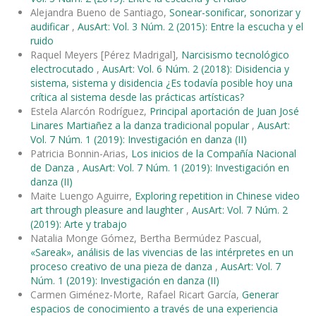
Alejandra Bueno de Santiago,
Sonear-sonificar, sonorizar y
audificar
,
AusArt: Vol. 3 Núm. 2 (2015): Entre la escucha y el
ruido
Raquel Meyers [Pérez Madrigal],
Narcisismo tecnológico
electrocutado
,
AusArt: Vol. 6 Núm. 2 (2018): Disidencia y
sistema, sistema y disidencia ¿Es todavía posible hoy una
crítica al sistema desde las prácticas artísticas?
Estela Alarcón Rodríguez,
Principal aportación de Juan José
Linares Martiañez a la danza tradicional popular
,
AusArt:
Vol. 7 Núm. 1 (2019): Investigación en danza (II)
Patricia Bonnin-Arias,
Los inicios de la Compañía Nacional
de Danza
,
AusArt: Vol. 7 Núm. 1 (2019): Investigación en
danza (II)
Maite Luengo Aguirre,
Exploring repetition in Chinese video
art through pleasure and laughter
,
AusArt: Vol. 7 Núm. 2
(2019): Arte y trabajo
Natalia Monge Gómez, Bertha Bermúdez Pascual,
«Sareak», análisis de las vivencias de las intérpretes en un
proceso creativo de una pieza de danza
,
AusArt: Vol. 7
Núm. 1 (2019): Investigación en danza (II)
Carmen Giménez-Morte, Rafael Ricart García,
Generar
espacios de conocimiento a través de una experiencia