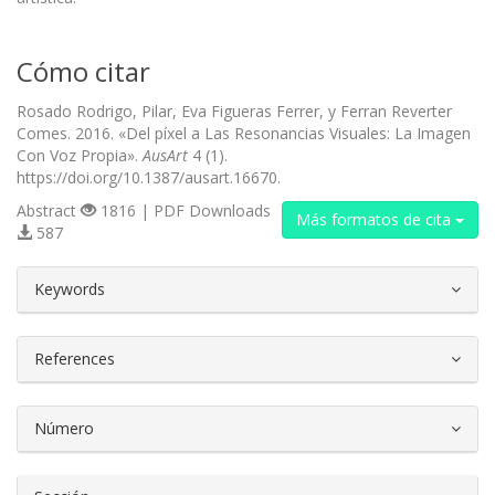
Cómo citar
Rosado Rodrigo, Pilar, Eva Figueras Ferrer, y Ferran Reverter
Comes. 2016. «Del píxel a Las Resonancias Visuales: La Imagen
Con Voz Propia».
AusArt
4 (1).
https://doi.org/10.1387/ausart.16670.
Abstract
1816 | PDF Downloads
Más formatos de cita
587
##plugins.themes.bootstrap3.article.d
Keywords
References
Número