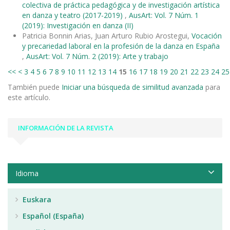
colectiva de práctica pedagógica y de investigación artística
en danza y teatro (2017-2019)
,
AusArt: Vol. 7 Núm. 1
(2019): Investigación en danza (II)
Patricia Bonnin Arias, Juan Arturo Rubio Arostegui,
Vocación
y precariedad laboral en la profesión de la danza en España
,
AusArt: Vol. 7 Núm. 2 (2019): Arte y trabajo
<<
<
3
4
5
6
7
8
9
10
11
12
13
14
15
16
17
18
19
20
21
22
23
24
25
También puede
Iniciar una búsqueda de similitud avanzada
para
este artículo.
INFORMACIÓN DE LA REVISTA
Idioma
Euskara
Español (España)