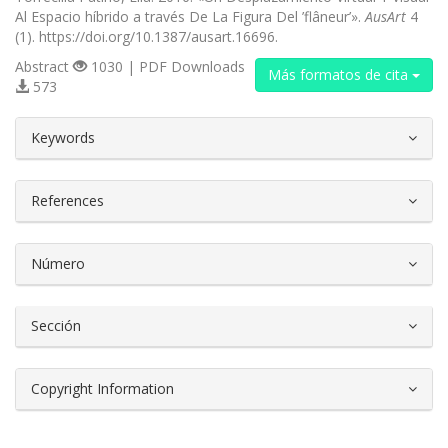
Al Espacio híbrido a través De La Figura Del ’flâneur’».
AusArt
4
(1). https://doi.org/10.1387/ausart.16696.
Abstract
1030 | PDF Downloads
Más formatos de cita
573
##plugins.themes.bootstrap3.article.d
Keywords
References
Número
Sección
Copyright Information