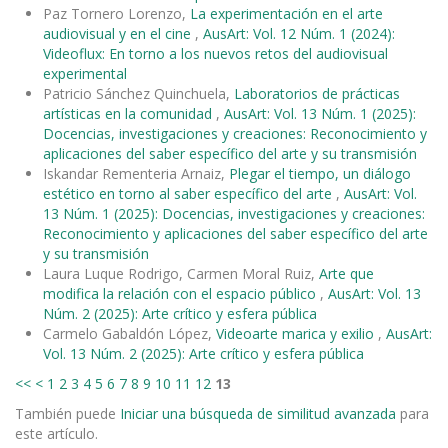
Paz Tornero Lorenzo,
La experimentación en el arte
audiovisual y en el cine
,
AusArt: Vol. 12 Núm. 1 (2024):
Videoflux: En torno a los nuevos retos del audiovisual
experimental
Patricio Sánchez Quinchuela,
Laboratorios de prácticas
artísticas en la comunidad
,
AusArt: Vol. 13 Núm. 1 (2025):
Docencias, investigaciones y creaciones: Reconocimiento y
aplicaciones del saber específico del arte y su transmisión
Iskandar Rementeria Arnaiz,
Plegar el tiempo, un diálogo
estético en torno al saber específico del arte
,
AusArt: Vol.
13 Núm. 1 (2025): Docencias, investigaciones y creaciones:
Reconocimiento y aplicaciones del saber específico del arte
y su transmisión
Laura Luque Rodrigo, Carmen Moral Ruiz,
Arte que
modifica la relación con el espacio público
,
AusArt: Vol. 13
Núm. 2 (2025): Arte crítico y esfera pública
Carmelo Gabaldón López,
Videoarte marica y exilio
,
AusArt:
Vol. 13 Núm. 2 (2025): Arte crítico y esfera pública
<<
<
1
2
3
4
5
6
7
8
9
10
11
12
13
También puede
Iniciar una búsqueda de similitud avanzada
para
este artículo.