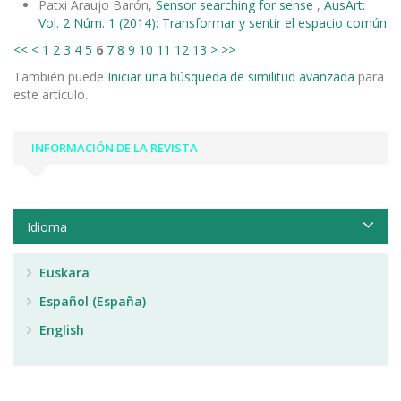
Patxi Araujo Barón,
Sensor searching for sense
,
AusArt:
Vol. 2 Núm. 1 (2014): Transformar y sentir el espacio común
<<
<
1
2
3
4
5
6
7
8
9
10
11
12
13
>
>>
También puede
Iniciar una búsqueda de similitud avanzada
para
este artículo.
INFORMACIÓN DE LA REVISTA
Idioma
Euskara
Español (España)
English