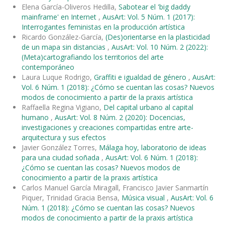
Elena García-Oliveros Hedilla,
Sabotear el 'big daddy
mainframe' en Internet
,
AusArt: Vol. 5 Núm. 1 (2017):
Interrogantes feministas en la producción artística
Ricardo González-García,
(Des)orientarse en la plasticidad
de un mapa sin distancias
,
AusArt: Vol. 10 Núm. 2 (2022):
(Meta)cartografiando los territorios del arte
contemporáneo
Laura Luque Rodrigo,
Graffiti e igualdad de género
,
AusArt:
Vol. 6 Núm. 1 (2018): ¿Cómo se cuentan las cosas? Nuevos
modos de conocimiento a partir de la praxis artística
Raffaella Regina Vigiano,
Del capital urbano al capital
humano
,
AusArt: Vol. 8 Núm. 2 (2020): Docencias,
investigaciones y creaciones compartidas entre arte-
arquitectura y sus efectos
Javier González Torres,
Málaga hoy, laboratorio de ideas
para una ciudad soñada
,
AusArt: Vol. 6 Núm. 1 (2018):
¿Cómo se cuentan las cosas? Nuevos modos de
conocimiento a partir de la praxis artística
Carlos Manuel García Miragall, Francisco Javier Sanmartín
Piquer, Trinidad Gracia Bensa,
Música visual
,
AusArt: Vol. 6
Núm. 1 (2018): ¿Cómo se cuentan las cosas? Nuevos
modos de conocimiento a partir de la praxis artística