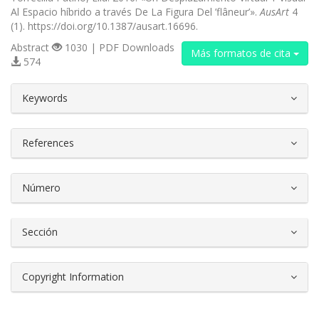
Al Espacio híbrido a través De La Figura Del ’flâneur’».
AusArt
4
(1). https://doi.org/10.1387/ausart.16696.
Abstract
1030 | PDF Downloads
Más formatos de cita
574
##plugins.themes.bootstrap3.article.d
Keywords
References
Número
Sección
Copyright Information