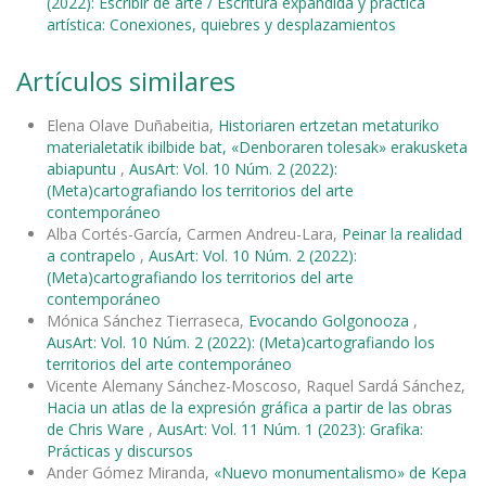
(2022): Escribir de arte / Escritura expandida y práctica
artística: Conexiones, quiebres y desplazamientos
Artículos similares
Elena Olave Duñabeitia,
Historiaren ertzetan metaturiko
materialetatik ibilbide bat, «Denboraren tolesak» erakusketa
abiapuntu
,
AusArt: Vol. 10 Núm. 2 (2022):
(Meta)cartografiando los territorios del arte
contemporáneo
Alba Cortés-García, Carmen Andreu-Lara,
Peinar la realidad
a contrapelo
,
AusArt: Vol. 10 Núm. 2 (2022):
(Meta)cartografiando los territorios del arte
contemporáneo
Mónica Sánchez Tierraseca,
Evocando Golgonooza
,
AusArt: Vol. 10 Núm. 2 (2022): (Meta)cartografiando los
territorios del arte contemporáneo
Vicente Alemany Sánchez-Moscoso, Raquel Sardá Sánchez,
Hacia un atlas de la expresión gráfica a partir de las obras
de Chris Ware
,
AusArt: Vol. 11 Núm. 1 (2023): Grafika:
Prácticas y discursos
Ander Gómez Miranda,
«Nuevo monumentalismo» de Kepa