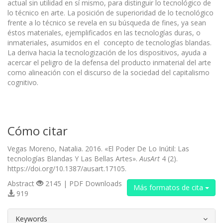
actual sin utilidad en sí mismo, para distinguir lo tecnológico de
lo técnico en arte. La posición de superioridad de lo tecnológico
frente a lo técnico se revela en su búsqueda de fines, ya sean
éstos materiales, ejemplificados en las tecnologías duras, o
inmateriales, asumidos en el concepto de tecnologías blandas.
La deriva hacia la tecnologización de los dispositivos, ayuda a
acercar el peligro de la defensa del producto inmaterial del arte
como alineación con el discurso de la sociedad del capitalismo
cognitivo.
Cómo citar
Vegas Moreno, Natalia. 2016. «El Poder De Lo Inútil: Las
tecnologías Blandas Y Las Bellas Artes».
AusArt
4 (2).
https://doi.org/10.1387/ausart.17105.
Abstract
2145 | PDF Downloads
Más formatos de cita
919
##plugins.themes.bootstrap3.article.d
Keywords