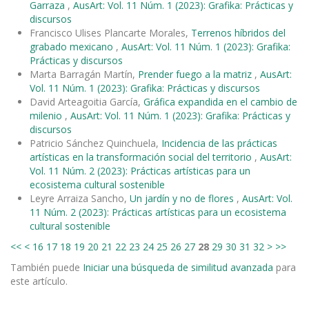
Garraza
,
AusArt: Vol. 11 Núm. 1 (2023): Grafika: Prácticas y
discursos
Francisco Ulises Plancarte Morales,
Terrenos híbridos del
grabado mexicano
,
AusArt: Vol. 11 Núm. 1 (2023): Grafika:
Prácticas y discursos
Marta Barragán Martín,
Prender fuego a la matriz
,
AusArt:
Vol. 11 Núm. 1 (2023): Grafika: Prácticas y discursos
David Arteagoitia García,
Gráfica expandida en el cambio de
milenio
,
AusArt: Vol. 11 Núm. 1 (2023): Grafika: Prácticas y
discursos
Patricio Sánchez Quinchuela,
Incidencia de las prácticas
artísticas en la transformación social del territorio
,
AusArt:
Vol. 11 Núm. 2 (2023): Prácticas artísticas para un
ecosistema cultural sostenible
Leyre Arraiza Sancho,
Un jardín y no de flores
,
AusArt: Vol.
11 Núm. 2 (2023): Prácticas artísticas para un ecosistema
cultural sostenible
<<
<
16
17
18
19
20
21
22
23
24
25
26
27
28
29
30
31
32
>
>>
También puede
Iniciar una búsqueda de similitud avanzada
para
este artículo.