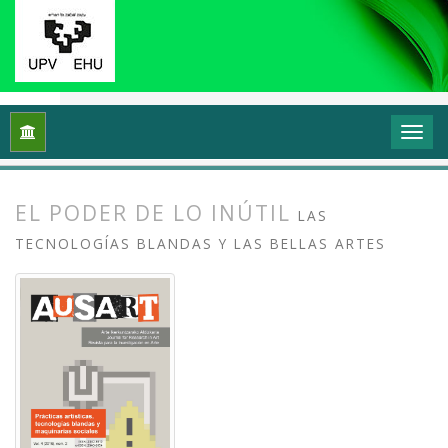
Inicio
Archivos
Vol. 4 Núm. 2 (2016): Prácticas artísticas, t
EL PODER DE LO INÚTIL
LAS
TECNOLOGÍAS BLANDAS Y LAS BELLAS ARTES
##plugins.themes.bootstrap3.article.
##plugins.themes.bootstrap3.article.