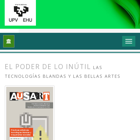
Inicio
Archivos
Vol. 4 Núm. 2 (2016): Prácticas artísticas, t
EL PODER DE LO INÚTIL
LAS
TECNOLOGÍAS BLANDAS Y LAS BELLAS ARTES
##plugins.themes.bootstrap3.article.
##plugins.themes.bootstrap3.article.