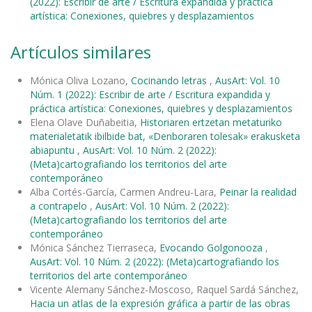
(2022): Escribir de arte / Escritura expandida y práctica
artística: Conexiones, quiebres y desplazamientos
Artículos similares
Mónica Oliva Lozano,
Cocinando letras
,
AusArt: Vol. 10
Núm. 1 (2022): Escribir de arte / Escritura expandida y
práctica artística: Conexiones, quiebres y desplazamientos
Elena Olave Duñabeitia,
Historiaren ertzetan metaturiko
materialetatik ibilbide bat, «Denboraren tolesak» erakusketa
abiapuntu
,
AusArt: Vol. 10 Núm. 2 (2022):
(Meta)cartografiando los territorios del arte
contemporáneo
Alba Cortés-García, Carmen Andreu-Lara,
Peinar la realidad
a contrapelo
,
AusArt: Vol. 10 Núm. 2 (2022):
(Meta)cartografiando los territorios del arte
contemporáneo
Mónica Sánchez Tierraseca,
Evocando Golgonooza
,
AusArt: Vol. 10 Núm. 2 (2022): (Meta)cartografiando los
territorios del arte contemporáneo
Vicente Alemany Sánchez-Moscoso, Raquel Sardá Sánchez,
Hacia un atlas de la expresión gráfica a partir de las obras