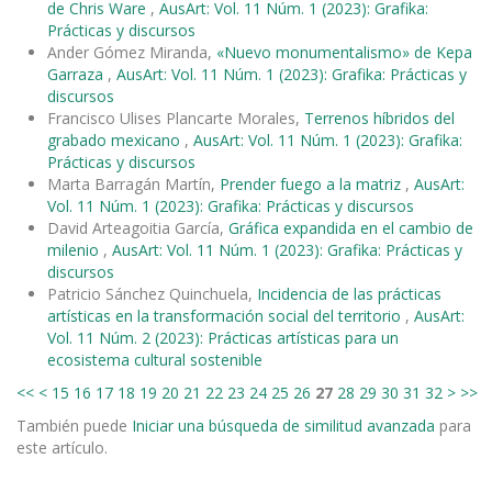
de Chris Ware
,
AusArt: Vol. 11 Núm. 1 (2023): Grafika:
Prácticas y discursos
Ander Gómez Miranda,
«Nuevo monumentalismo» de Kepa
Garraza
,
AusArt: Vol. 11 Núm. 1 (2023): Grafika: Prácticas y
discursos
Francisco Ulises Plancarte Morales,
Terrenos híbridos del
grabado mexicano
,
AusArt: Vol. 11 Núm. 1 (2023): Grafika:
Prácticas y discursos
Marta Barragán Martín,
Prender fuego a la matriz
,
AusArt:
Vol. 11 Núm. 1 (2023): Grafika: Prácticas y discursos
David Arteagoitia García,
Gráfica expandida en el cambio de
milenio
,
AusArt: Vol. 11 Núm. 1 (2023): Grafika: Prácticas y
discursos
Patricio Sánchez Quinchuela,
Incidencia de las prácticas
artísticas en la transformación social del territorio
,
AusArt:
Vol. 11 Núm. 2 (2023): Prácticas artísticas para un
ecosistema cultural sostenible
<<
<
15
16
17
18
19
20
21
22
23
24
25
26
27
28
29
30
31
32
>
>>
También puede
Iniciar una búsqueda de similitud avanzada
para
este artículo.