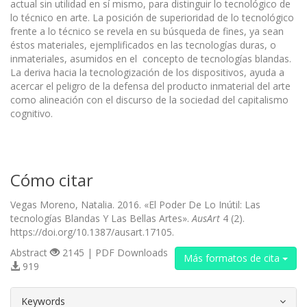
actual sin utilidad en sí mismo, para distinguir lo tecnológico de
lo técnico en arte. La posición de superioridad de lo tecnológico
frente a lo técnico se revela en su búsqueda de fines, ya sean
éstos materiales, ejemplificados en las tecnologías duras, o
inmateriales, asumidos en el concepto de tecnologías blandas.
La deriva hacia la tecnologización de los dispositivos, ayuda a
acercar el peligro de la defensa del producto inmaterial del arte
como alineación con el discurso de la sociedad del capitalismo
cognitivo.
Cómo citar
Vegas Moreno, Natalia. 2016. «El Poder De Lo Inútil: Las
tecnologías Blandas Y Las Bellas Artes».
AusArt
4 (2).
https://doi.org/10.1387/ausart.17105.
Abstract
2145 | PDF Downloads
Más formatos de cita
919
##plugins.themes.bootstrap3.article.d
Keywords