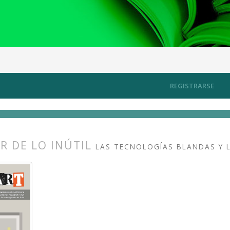
artísticas, tecnologías blandas y maquinarias sociales
Artículos
REGISTRARSE
R DE LO INÚTIL
LAS TECNOLOGÍAS BLANDAS Y L
s.themes.bootstrap3.article.main##
s.themes.bootstrap3.article.sidebar##