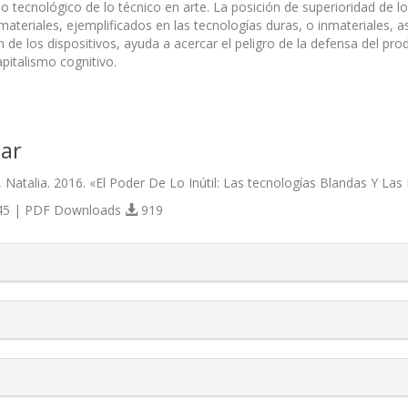
 lo tecnológico de lo técnico en arte. La posición de superioridad de l
materiales, ejemplificados en las tecnologías duras, o inmateriales, 
 de los dispositivos, ayuda a acercar el peligro de la defensa del pro
pitalismo cognitivo.
ar
Natalia. 2016. «El Poder De Lo Inútil: Las tecnologías Blandas Y Las 
5 | PDF Downloads
919
s.themes.bootstrap3.article.details##