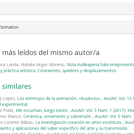
nformation
s más leídos del mismo autor/a
lora Landa, Natalia Vegas Moreno,
Nola irudikapena hala errepresent
y práctica artística: Conexiones, quiebres y desplazamientos
 similares
egi López,
Los entresijos de la animación, «Kusikozu»
,
AusArt: Vol. 12
l experimental
z Fraile,
Me escuchan, luego existo
,
AusArt: Vol. 5 Núm. 1 (2017): Int
ensi Blanco,
Cerámica, ornamento y subversión
,
AusArt: Vol. 5 Núm. 
io Lorente Bilbao,
La investigación-creación en artes escénicas
,
AusA
ento y aplicaciones del saber específico del arte y su transmisión