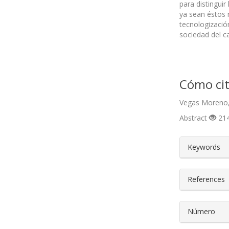
para distinguir
ya sean éstos 
tecnologización
sociedad del ca
Cómo cit
Vegas Moreno, 
Abstract
214
##plugin
Keywords
References
Número