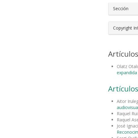
Sección
Copyright I
Artículo
Olatz Ota
expandida 
Artículos
Aitor Irul
audiovisua
Raquel Rui
Raquel As
José Ignac
Reconocimi