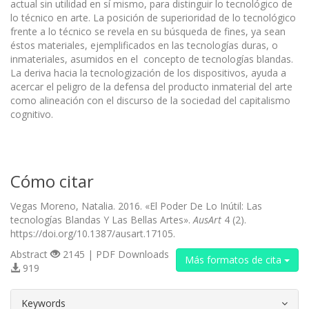
actual sin utilidad en sí mismo, para distinguir lo tecnológico de
lo técnico en arte. La posición de superioridad de lo tecnológico
frente a lo técnico se revela en su búsqueda de fines, ya sean
éstos materiales, ejemplificados en las tecnologías duras, o
inmateriales, asumidos en el concepto de tecnologías blandas.
La deriva hacia la tecnologización de los dispositivos, ayuda a
acercar el peligro de la defensa del producto inmaterial del arte
como alineación con el discurso de la sociedad del capitalismo
cognitivo.
Cómo citar
Vegas Moreno, Natalia. 2016. «El Poder De Lo Inútil: Las
tecnologías Blandas Y Las Bellas Artes».
AusArt
4 (2).
https://doi.org/10.1387/ausart.17105.
Abstract
2145 | PDF Downloads
Más formatos de cita
919
##plugins.themes.bootstrap3.article.d
Keywords