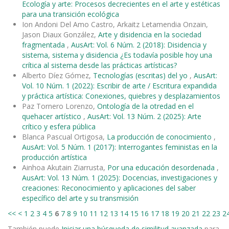
Ecología y arte: Procesos decrecientes en el arte y estéticas
para una transición ecológica
Ion Andoni Del Amo Castro, Arkaitz Letamendia Onzain,
Jason Diaux González,
Arte y disidencia en la sociedad
fragmentada
,
AusArt: Vol. 6 Núm. 2 (2018): Disidencia y
sistema, sistema y disidencia ¿Es todavía posible hoy una
crítica al sistema desde las prácticas artísticas?
Alberto Díez Gómez,
Tecnologías (escritas) del yo
,
AusArt:
Vol. 10 Núm. 1 (2022): Escribir de arte / Escritura expandida
y práctica artística: Conexiones, quiebres y desplazamientos
Paz Tornero Lorenzo,
Ontología de la otredad en el
quehacer artístico
,
AusArt: Vol. 13 Núm. 2 (2025): Arte
crítico y esfera pública
Blanca Pascual Ortigosa,
La producción de conocimiento
,
AusArt: Vol. 5 Núm. 1 (2017): Interrogantes feministas en la
producción artística
Ainhoa Akutain Ziarrusta,
Por una educación desordenada
,
AusArt: Vol. 13 Núm. 1 (2025): Docencias, investigaciones y
creaciones: Reconocimiento y aplicaciones del saber
específico del arte y su transmisión
<<
<
1
2
3
4
5
6
7
8
9
10
11
12
13
14
15
16
17
18
19
20
21
22
23
2
También puede
Iniciar una búsqueda de similitud avanzada
para