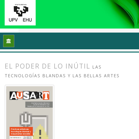
Inicio
Archivos
Vol. 4 Núm. 2 (2016): Prácticas artísticas, t
EL PODER DE LO INÚTIL
LAS
TECNOLOGÍAS BLANDAS Y LAS BELLAS ARTES
##plugins.themes.bootstrap3.article.
##plugins.themes.bootstrap3.article.