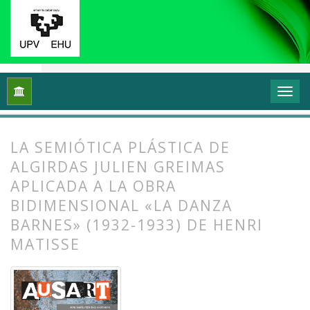
Inicio
Archivos
Vol. 5 Núm. 1 (2017): Interrogantes feminista
LA SEMIÓTICA PLÁSTICA DE
ALGIRDAS JULIEN GREIMAS
APLICADA A LA OBRA
BIDIMENSIONAL «LA DANZA
BARNES» (1932-1933) DE HENRI
MATISSE
##plugins.themes.bootstrap3.article.
##plugins.themes.bootstrap3.article.