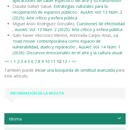
aplicaciones del saber específico del arte y su transmisión
Claudia Gallart Satué,
Estrategias culturales para la
recuperación de espacios públicos
,
AusArt: Vol. 13 Núm. 2
(2025): Arte crítico y esfera pública
Miguel Anxo Rodríguez González,
Cuestiones de efectividad
,
AusArt: Vol. 13 Núm. 2 (2025): Arte crítico y esfera pública
Galo Xavier Vásconez Merino, Antonella Carpio Arias,
La
'road movie' contemporánea como espacio de
vulnerabilidad, duelo y reparación
,
AusArt: Vol. 14 Núm. 1
(2026): Discursos emocionales en el arte y la cultura visual
<<
<
1
2
3
4
5
6
7
8
9
10
11
12
13
>
>>
También puede
Iniciar una búsqueda de similitud avanzada
para
este artículo.
INFORMACIÓN DE LA REVISTA
Idioma