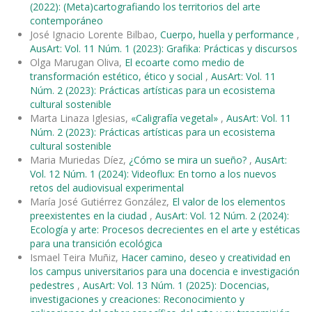
(2022): (Meta)cartografiando los territorios del arte
contemporáneo
José Ignacio Lorente Bilbao,
Cuerpo, huella y performance
,
AusArt: Vol. 11 Núm. 1 (2023): Grafika: Prácticas y discursos
Olga Marugan Oliva,
El ecoarte como medio de
transformación estético, ético y social
,
AusArt: Vol. 11
Núm. 2 (2023): Prácticas artísticas para un ecosistema
cultural sostenible
Marta Linaza Iglesias,
«Caligrafía vegetal»
,
AusArt: Vol. 11
Núm. 2 (2023): Prácticas artísticas para un ecosistema
cultural sostenible
Maria Muriedas Díez,
¿Cómo se mira un sueño?
,
AusArt:
Vol. 12 Núm. 1 (2024): Videoflux: En torno a los nuevos
retos del audiovisual experimental
María José Gutiérrez González,
El valor de los elementos
preexistentes en la ciudad
,
AusArt: Vol. 12 Núm. 2 (2024):
Ecología y arte: Procesos decrecientes en el arte y estéticas
para una transición ecológica
Ismael Teira Muñiz,
Hacer camino, deseo y creatividad en
los campus universitarios para una docencia e investigación
pedestres
,
AusArt: Vol. 13 Núm. 1 (2025): Docencias,
investigaciones y creaciones: Reconocimiento y