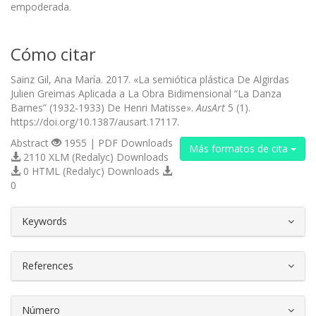
empoderada.
Cómo citar
Sainz Gil, Ana María. 2017. «La semiótica plástica De Algirdas
Julien Greimas Aplicada a La Obra Bidimensional “La Danza
Barnes” (1932-1933) De Henri Matisse».
AusArt
5 (1).
https://doi.org/10.1387/ausart.17117.
Abstract
1955 | PDF Downloads
Más formatos de cita
2110 XLM (Redalyc) Downloads
0 HTML (Redalyc) Downloads
0
##plugins.themes.bootstrap3.article.d
Keywords
References
Número