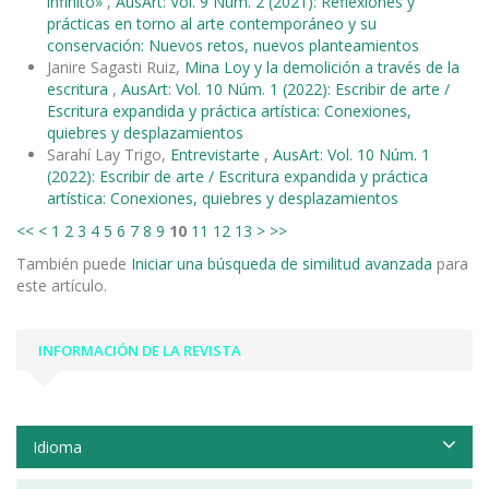
infinito»
,
AusArt: Vol. 9 Núm. 2 (2021): Reflexiones y
prácticas en torno al arte contemporáneo y su
conservación: Nuevos retos, nuevos planteamientos
Janire Sagasti Ruiz,
Mina Loy y la demolición a través de la
escritura
,
AusArt: Vol. 10 Núm. 1 (2022): Escribir de arte /
Escritura expandida y práctica artística: Conexiones,
quiebres y desplazamientos
Sarahí Lay Trigo,
Entrevistarte
,
AusArt: Vol. 10 Núm. 1
(2022): Escribir de arte / Escritura expandida y práctica
artística: Conexiones, quiebres y desplazamientos
<<
<
1
2
3
4
5
6
7
8
9
10
11
12
13
>
>>
También puede
Iniciar una búsqueda de similitud avanzada
para
este artículo.
INFORMACIÓN DE LA REVISTA
Idioma