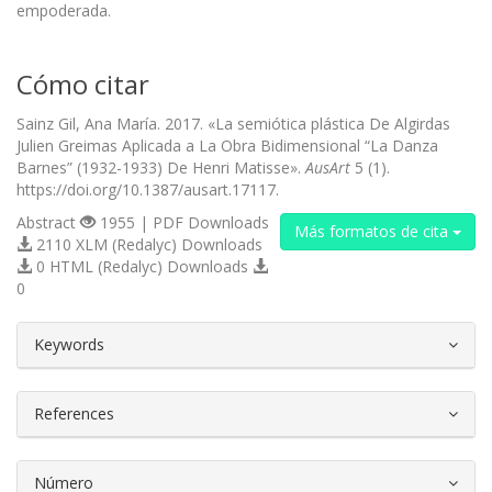
empoderada.
Cómo citar
Sainz Gil, Ana María. 2017. «La semiótica plástica De Algirdas
Julien Greimas Aplicada a La Obra Bidimensional “La Danza
Barnes” (1932-1933) De Henri Matisse».
AusArt
5 (1).
https://doi.org/10.1387/ausart.17117.
Abstract
1955 | PDF Downloads
Más formatos de cita
2110 XLM (Redalyc) Downloads
0 HTML (Redalyc) Downloads
0
##plugins.themes.bootstrap3.article.d
Keywords
References
Número