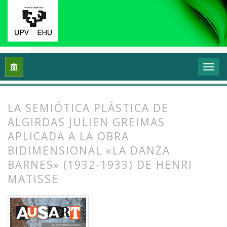
Inicio
Archivos
Vol. 5 Núm. 1 (2017): Interrogantes feminista
LA SEMIÓTICA PLÁSTICA DE
ALGIRDAS JULIEN GREIMAS
APLICADA A LA OBRA
BIDIMENSIONAL «LA DANZA
BARNES» (1932-1933) DE HENRI
MATISSE
##plugins.themes.bootstrap3.article.
##plugins.themes.bootstrap3.article.