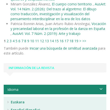
Miriam González Álvarez,
El cuerpo como territorio
,
AusArt:
Vol. 14 Núm. 2 (2026): Del trazo al algoritmo: El dibujo
como traducción, investigación y visualización del
pensamiento interdisciplinar en la era de los datos
Patricia Bonnin Arias, Juan Arturo Rubio Arostegui,
Vocación
y precariedad laboral en la profesión de la danza en España
,
AusArt: Vol. 7 Núm. 2 (2019): Arte y trabajo
1
2
3
4
5
6
7
8
9
10
11
12
13
14
15
16
17
18
19
>
>>
También puede
Iniciar una búsqueda de similitud avanzada
para
este artículo.
INFORMACIÓN DE LA REVISTA
Idioma
Euskara
Español (España)