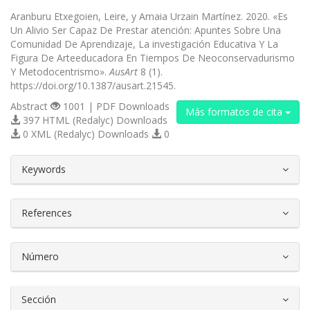
Aranburu Etxegoien, Leire, y Amaia Urzain Martínez. 2020. «Es
Un Alivio Ser Capaz De Prestar atención: Apuntes Sobre Una
Comunidad De Aprendizaje, La investigación Educativa Y La
Figura De Arteeducadora En Tiempos De Neoconservadurismo
Y Metodocentrismo».
AusArt
8 (1).
https://doi.org/10.1387/ausart.21545.
Abstract
1001 | PDF Downloads
Más formatos de cita
397 HTML (Redalyc) Downloads
0 XML (Redalyc) Downloads
0
##plugins.themes.bootstrap3.article.d
Keywords
References
Número
Sección