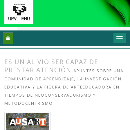
Inicio
Archivos
Vol. 8 Núm. 1 (2020): Arte y/en/desde la univ
ES UN ALIVIO SER CAPAZ DE
PRESTAR ATENCIÓN
APUNTES SOBRE UNA
COMUNIDAD DE APRENDIZAJE, LA INVESTIGACIÓN
EDUCATIVA Y LA FIGURA DE ARTEEDUCADORA EN
TIEMPOS DE NEOCONSERVADURISMO Y
METODOCENTRISMO
##plugins.themes.bootstrap3.article.
##plugins.themes.bootstrap3.article.