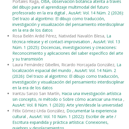
Portales Raga,
OBA, observación botánica atenta a través
del dibujo para el aprendizaje multimodal del futuro
profesorado en la era digital
,
AusArt: Vol. 14 Núm. 2 (2026):
Del trazo al algoritmo: El dibujo como traducción,
investigación y visualización del pensamiento interdisciplinar
en la era de los datos
Rosa Belén Ardid Pérez, Natividad Navalón Blesa,
La
técnica release y el contact-improvisation
,
AusArt: Vol. 13
Núm. 1 (2025): Docencias, investigaciones y creaciones:
Reconocimiento y aplicaciones del saber específico del arte
y su transmisión
Laura Fernández Gibellini, Ricardo Horcajada González,
La
localización espacial del mundo
,
AusArt: Vol. 14 Núm. 2
(2026): Del trazo al algoritmo: El dibujo como traducción,
investigación y visualización del pensamiento interdisciplinar
en la era de los datos
Irantzu Sanzo San Martín,
Hacia una investigación artística
sin concepto, ni método o Sobre cómo acariciar una mesa
,
AusArt: Vol. 8 Núm. 1 (2020): Arte y/en/desde la universidad
Félix Gómez-Urda González,
Documentar la experiencia
cultural
,
AusArt: Vol. 10 Núm. 1 (2022): Escribir de arte /
Escritura expandida y práctica artística: Conexiones,
quiebres y desplazamientos