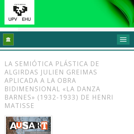
Inicio
Archivos
Vol. 5 Núm. 1 (2017): Interrogantes feminista
LA SEMIÓTICA PLÁSTICA DE
ALGIRDAS JULIEN GREIMAS
APLICADA A LA OBRA
BIDIMENSIONAL «LA DANZA
BARNES» (1932-1933) DE HENRI
MATISSE
##plugins.themes.bootstrap3.article.
##plugins.themes.bootstrap3.article.