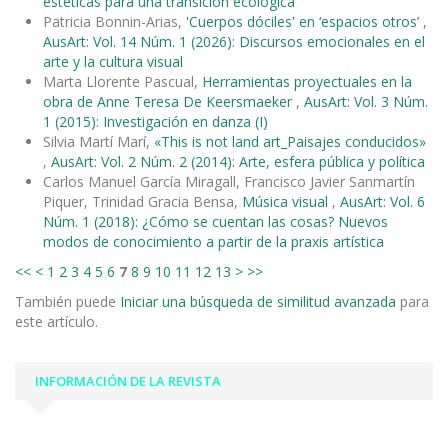
estéticas para una transición ecológica
Patricia Bonnin-Arias,
'Cuerpos dóciles' en ‘espacios otros’
,
AusArt: Vol. 14 Núm. 1 (2026): Discursos emocionales en el
arte y la cultura visual
Marta Llorente Pascual,
Herramientas proyectuales en la
obra de Anne Teresa De Keersmaeker
,
AusArt: Vol. 3 Núm.
1 (2015): Investigación en danza (I)
Silvia Martí Marí,
«This is not land art_Paisajes conducidos»
,
AusArt: Vol. 2 Núm. 2 (2014): Arte, esfera pública y política
Carlos Manuel García Miragall, Francisco Javier Sanmartín
Piquer, Trinidad Gracia Bensa,
Música visual
,
AusArt: Vol. 6
Núm. 1 (2018): ¿Cómo se cuentan las cosas? Nuevos
modos de conocimiento a partir de la praxis artística
<<
<
1
2
3
4
5
6
7
8
9
10
11
12
13
>
>>
También puede
Iniciar una búsqueda de similitud avanzada
para
este artículo.
INFORMACIÓN DE LA REVISTA