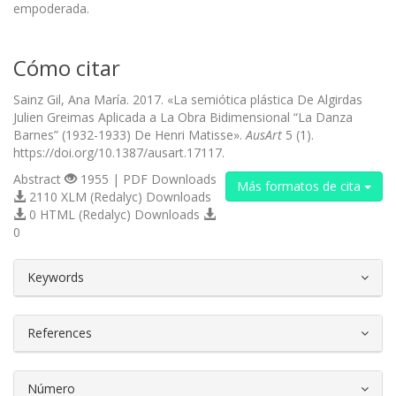
empoderada.
Cómo citar
Sainz Gil, Ana María. 2017. «La semiótica plástica De Algirdas
Julien Greimas Aplicada a La Obra Bidimensional “La Danza
Barnes” (1932-1933) De Henri Matisse».
AusArt
5 (1).
https://doi.org/10.1387/ausart.17117.
Abstract
1955 | PDF Downloads
Más formatos de cita
2110 XLM (Redalyc) Downloads
0 HTML (Redalyc) Downloads
0
##plugins.themes.bootstrap3.article.d
Keywords
References
Número