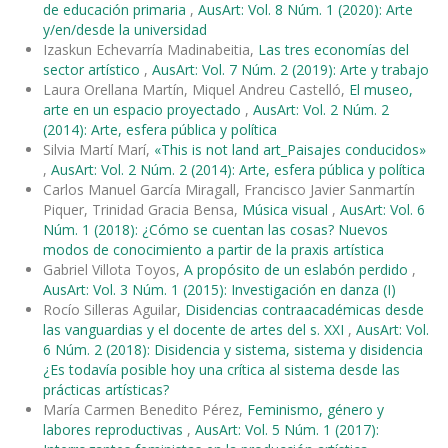
de educación primaria
,
AusArt: Vol. 8 Núm. 1 (2020): Arte
y/en/desde la universidad
Izaskun Echevarría Madinabeitia,
Las tres economías del
sector artístico
,
AusArt: Vol. 7 Núm. 2 (2019): Arte y trabajo
Laura Orellana Martín, Miquel Andreu Castelló,
El museo,
arte en un espacio proyectado
,
AusArt: Vol. 2 Núm. 2
(2014): Arte, esfera pública y política
Silvia Martí Marí,
«This is not land art_Paisajes conducidos»
,
AusArt: Vol. 2 Núm. 2 (2014): Arte, esfera pública y política
Carlos Manuel García Miragall, Francisco Javier Sanmartín
Piquer, Trinidad Gracia Bensa,
Música visual
,
AusArt: Vol. 6
Núm. 1 (2018): ¿Cómo se cuentan las cosas? Nuevos
modos de conocimiento a partir de la praxis artística
Gabriel Villota Toyos,
A propósito de un eslabón perdido
,
AusArt: Vol. 3 Núm. 1 (2015): Investigación en danza (I)
Rocío Silleras Aguilar,
Disidencias contraacadémicas desde
las vanguardias y el docente de artes del s. XXI
,
AusArt: Vol.
6 Núm. 2 (2018): Disidencia y sistema, sistema y disidencia
¿Es todavía posible hoy una crítica al sistema desde las
prácticas artísticas?
María Carmen Benedito Pérez,
Feminismo, género y
labores reproductivas
,
AusArt: Vol. 5 Núm. 1 (2017):