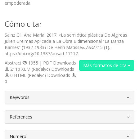
empoderada.
Cómo citar
Sainz Gil, Ana María. 2017. «La semiótica plástica De Algirdas
Julien Greimas Aplicada a La Obra Bidimensional “La Danza
Barnes” (1932-1933) De Henri Matisse».
AusArt
5 (1).
https://doi.org/10.1387/ausart.17117.
Abstract
1955 | PDF Downloads
Más formatos de cita
2110 XLM (Redalyc) Downloads
0 HTML (Redalyc) Downloads
0
##plugins.themes.bootstrap3.article.d
Keywords
References
Número