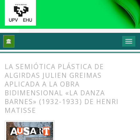
Inicio
Archivos
Vol. 5 Núm. 1 (2017): Interrogantes feminista
LA SEMIÓTICA PLÁSTICA DE
ALGIRDAS JULIEN GREIMAS
APLICADA A LA OBRA
BIDIMENSIONAL «LA DANZA
BARNES» (1932-1933) DE HENRI
MATISSE
##plugins.themes.bootstrap3.article.
##plugins.themes.bootstrap3.article.