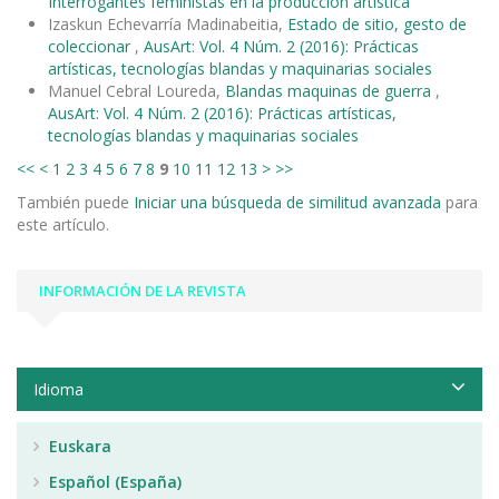
Interrogantes feministas en la producción artística
Izaskun Echevarría Madinabeitia,
Estado de sitio, gesto de
coleccionar
,
AusArt: Vol. 4 Núm. 2 (2016): Prácticas
artísticas, tecnologías blandas y maquinarias sociales
Manuel Cebral Loureda,
Blandas maquinas de guerra
,
AusArt: Vol. 4 Núm. 2 (2016): Prácticas artísticas,
tecnologías blandas y maquinarias sociales
<<
<
1
2
3
4
5
6
7
8
9
10
11
12
13
>
>>
También puede
Iniciar una búsqueda de similitud avanzada
para
este artículo.
INFORMACIÓN DE LA REVISTA
Idioma
Euskara
Español (España)