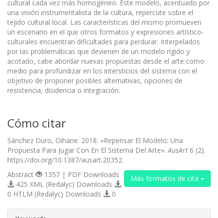
cultural cada vez más homogéneo. Este modelo, acentuado por
una visión instrumentalista de la cultura, repercute sobre el
tejido cultural local. Las características del mismo promueven
un escenario en el que otros formatos y expresiones artístico-
culturales encuentran dificultades para perdurar. Interpelados
por las problemáticas que devienen de un modelo rígido y
acotado, cabe abordar nuevas propuestas desde el arte como
medio para profundizar en los intersticios del sistema con el
objetivo de proponer posibles alternativas, opciones de
resistencia, disidencia o integración.
Cómo citar
Sánchez Duro, Oihane. 2018. «Repensar El Modelo: Una
Propuesta Para Jugar Con En El Sistema Del Arte».
AusArt
6 (2).
https://doi.org/10.1387/ausart.20352.
Abstract
1357 | PDF Downloads
Más formatos de cita
425 XML (Redalyc) Downloads
0 HTLM (Redalyc) Downloads
0
##plugins.themes.bootstrap3.article.d