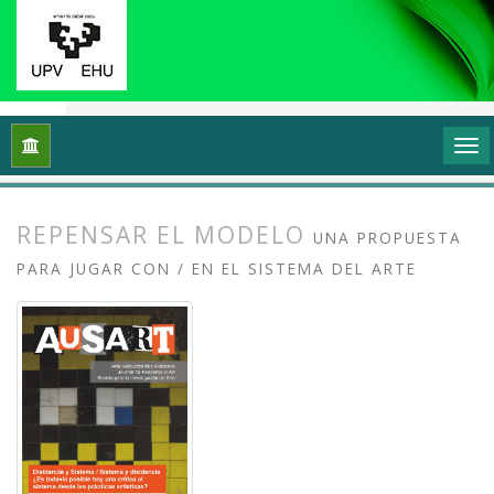
Inicio
Archivos
Vol. 6 Núm. 2 (2018): Disidencia y sistema, si
REPENSAR EL MODELO
UNA PROPUESTA
PARA JUGAR CON / EN EL SISTEMA DEL ARTE
##plugins.themes.bootstrap3.article.
##plugins.themes.bootstrap3.article.