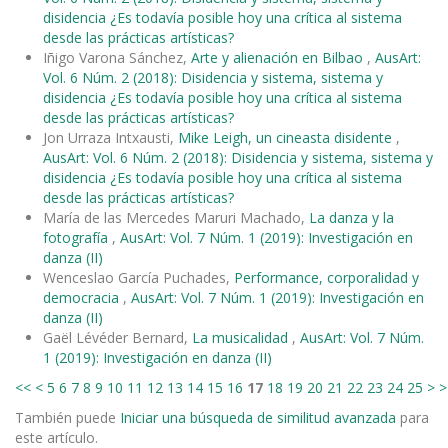
disidencia ¿Es todavía posible hoy una crítica al sistema
desde las prácticas artísticas?
Iñigo Varona Sánchez,
Arte y alienación en Bilbao
,
AusArt:
Vol. 6 Núm. 2 (2018): Disidencia y sistema, sistema y
disidencia ¿Es todavía posible hoy una crítica al sistema
desde las prácticas artísticas?
Jon Urraza Intxausti,
Mike Leigh, un cineasta disidente
,
AusArt: Vol. 6 Núm. 2 (2018): Disidencia y sistema, sistema y
disidencia ¿Es todavía posible hoy una crítica al sistema
desde las prácticas artísticas?
María de las Mercedes Maruri Machado,
La danza y la
fotografía
,
AusArt: Vol. 7 Núm. 1 (2019): Investigación en
danza (II)
Wenceslao García Puchades,
Performance, corporalidad y
democracia
,
AusArt: Vol. 7 Núm. 1 (2019): Investigación en
danza (II)
Gaël Lévéder Bernard,
La musicalidad
,
AusArt: Vol. 7 Núm.
1 (2019): Investigación en danza (II)
<<
<
5
6
7
8
9
10
11
12
13
14
15
16
17
18
19
20
21
22
23
24
25
>
>
También puede
Iniciar una búsqueda de similitud avanzada
para
este artículo.