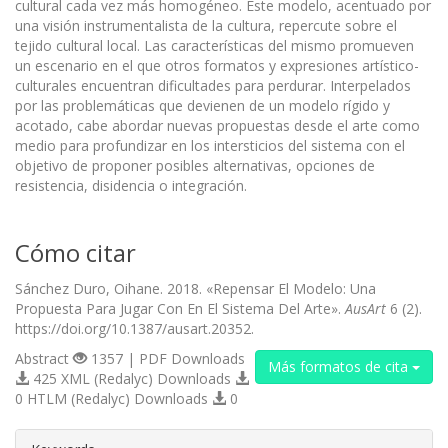
cultural cada vez más homogéneo. Este modelo, acentuado por
una visión instrumentalista de la cultura, repercute sobre el
tejido cultural local. Las características del mismo promueven
un escenario en el que otros formatos y expresiones artístico-
culturales encuentran dificultades para perdurar. Interpelados
por las problemáticas que devienen de un modelo rígido y
acotado, cabe abordar nuevas propuestas desde el arte como
medio para profundizar en los intersticios del sistema con el
objetivo de proponer posibles alternativas, opciones de
resistencia, disidencia o integración.
Cómo citar
Sánchez Duro, Oihane. 2018. «Repensar El Modelo: Una
Propuesta Para Jugar Con En El Sistema Del Arte».
AusArt
6 (2).
https://doi.org/10.1387/ausart.20352.
Abstract
1357 | PDF Downloads
Más formatos de cita
425 XML (Redalyc) Downloads
0 HTLM (Redalyc) Downloads
0
##plugins.themes.bootstrap3.article.d