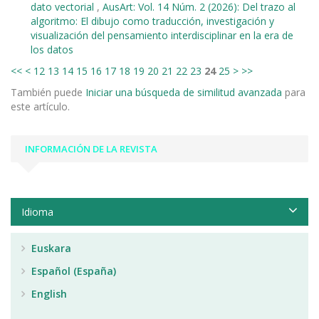
dato vectorial
,
AusArt: Vol. 14 Núm. 2 (2026): Del trazo al
algoritmo: El dibujo como traducción, investigación y
visualización del pensamiento interdisciplinar en la era de
los datos
<<
<
12
13
14
15
16
17
18
19
20
21
22
23
24
25
>
>>
También puede
Iniciar una búsqueda de similitud avanzada
para
este artículo.
INFORMACIÓN DE LA REVISTA
Idioma
Euskara
Español (España)
English