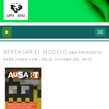
Inicio
Archivos
Vol. 6 Núm. 2 (2018): Disidencia y sistema, si
REPENSAR EL MODELO
UNA PROPUESTA
PARA JUGAR CON / EN EL SISTEMA DEL ARTE
##plugins.themes.bootstrap3.article.
##plugins.themes.bootstrap3.article.