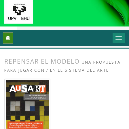
Inicio
Archivos
Vol. 6 Núm. 2 (2018): Disidencia y sistema, si
REPENSAR EL MODELO
UNA PROPUESTA
PARA JUGAR CON / EN EL SISTEMA DEL ARTE
##plugins.themes.bootstrap3.article.
##plugins.themes.bootstrap3.article.