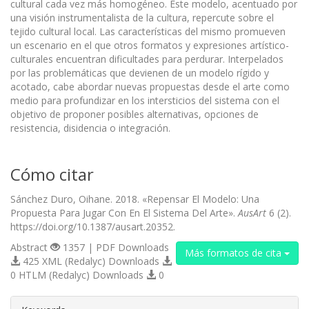
cultural cada vez más homogéneo. Este modelo, acentuado por
una visión instrumentalista de la cultura, repercute sobre el
tejido cultural local. Las características del mismo promueven
un escenario en el que otros formatos y expresiones artístico-
culturales encuentran dificultades para perdurar. Interpelados
por las problemáticas que devienen de un modelo rígido y
acotado, cabe abordar nuevas propuestas desde el arte como
medio para profundizar en los intersticios del sistema con el
objetivo de proponer posibles alternativas, opciones de
resistencia, disidencia o integración.
Cómo citar
Sánchez Duro, Oihane. 2018. «Repensar El Modelo: Una
Propuesta Para Jugar Con En El Sistema Del Arte».
AusArt
6 (2).
https://doi.org/10.1387/ausart.20352.
Abstract
1357 | PDF Downloads
Más formatos de cita
425 XML (Redalyc) Downloads
0 HTLM (Redalyc) Downloads
0
##plugins.themes.bootstrap3.article.d