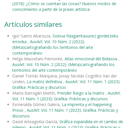
(2018): ¿Cómo se cuentan las cosas? Nuevos modos de
conocimiento a partir de la praxis artística
Artículos similares
Igor Saenz Abarzuza,
Soinua fidagarritasunez gordetzeko
erronka
,
AusArt: Vol. 10 Núm. 2 (2022):
(Meta)cartografiando los territorios del arte
contemporáneo
Helga Massetani Piemonte,
Atlas emocional del Bidasoa
,
AusArt: Vol. 10 Núm. 2 (2022): (Meta)cartografiando los
territorios del arte contemporáneo
Daniel Tomás Marquina, Jonay Nicolás Cogollos Van der
Linden,
La matriz definitiva
,
AusArt: Vol. 11 Núm. 1 (2023):
Grafika: Prácticas y discursos
Marta Barragán Martín,
Prender fuego a la matriz
,
AusArt:
Vol. 11 Núm. 1 (2023): Grafika: Prácticas y discursos
Esmeralda Gómez Galera,
La imprenta y el happening
Provo
,
AusArt: Vol. 11 Núm. 1 (2023): Grafika: Prácticas y
discursos
David Arteagoitia García,
Gráfica expandida en el cambio de
milenio
,
AusArt: Vol. 11 Núm. 1 (2023): Grafika: Prácticas y