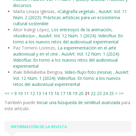
discursos
Marta Linaza Iglesias,
«Caligrafía vegetal»
,
AusArt: Vol. 11
Núm. 2 (2023): Prácticas artísticas para un ecosistema
cultural sostenible
Aitor Irulegi López,
Los entresijos de la animación,
«Kusikozu»
,
AusArt: Vol. 12 Núm. 1 (2024): Videoflux: En
torno a los nuevos retos del audiovisual experimental
Paz Tornero Lorenzo,
La experimentación en el arte
audiovisual y en el cine
,
AusArt: Vol. 12 Núm. 1 (2024):
Videoflux: En torno a los nuevos retos del audiovisual
experimental
Iñaki Billelabeitia Bengoa,
Video-flujo-foto (resina)
,
AusArt:
Vol. 12 Núm. 1 (2024): Videoflux: En torno a los nuevos
retos del audiovisual experimental
<<
<
9
10
11
12
13
14
15
16
17
18
19
20
21
22
23
24
25
>
>>
También puede
Iniciar una búsqueda de similitud avanzada
para
este artículo.
INFORMACIÓN DE LA REVISTA