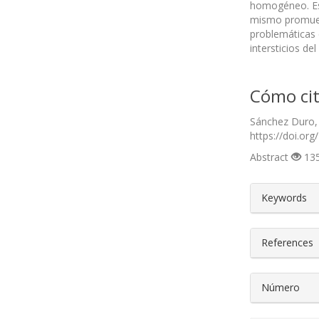
homogéneo. Este
mismo promueve
problemáticas 
intersticios de
Cómo cit
Sánchez Duro, 
https://doi.org
Abstract
135
##plugin
Keywords
References
Número