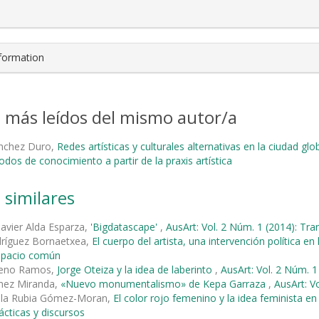
nformation
s más leídos del mismo autor/a
nchez Duro,
Redes artísticas y culturales alternativas en la ciudad glo
os de conocimiento a partir de la praxis artística
 similares
Javier Alda Esparza,
'Bigdatascape'
,
AusArt: Vol. 2 Núm. 1 (2014): Tr
dríguez Bornaetxea,
El cuerpo del artista, una intervención política en
espacio común
reno Ramos,
Jorge Oteiza y la idea de laberinto
,
AusArt: Vol. 2 Núm. 1
mez Miranda,
«Nuevo monumentalismo» de Kepa Garraza
,
AusArt: Vo
 la Rubia Gómez-Moran,
El color rojo femenino y la idea feminista 
ácticas y discursos