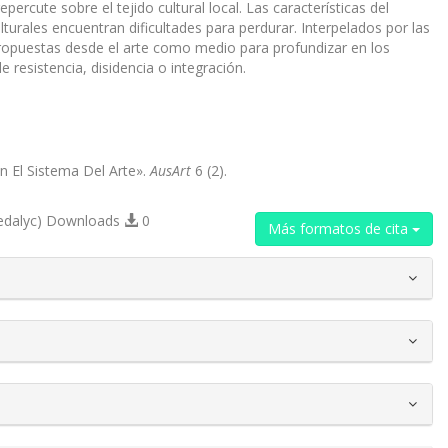
rcute sobre el tejido cultural local. Las características del
urales encuentran dificultades para perdurar. Interpelados por las
ropuestas desde el arte como medio para profundizar en los
e resistencia, disidencia o integración.
n El Sistema Del Arte».
AusArt
6 (2).
edalyc) Downloads
0
Más formatos de cita