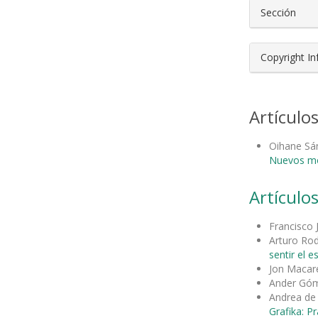
Sección
Copyright I
Artículo
Oihane Sá
Nuevos mod
Artículos
Francisco 
Arturo Ro
sentir el 
Jon Maca
Ander Gó
Andrea de
Grafika: Pr