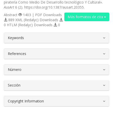
piratería Como Medio De Desarrollo tecnológico Y Cultural».
AusArt
6 (2). https://doi.org/10.1387/ausart.20355.
Abstract
1403 | PDF Downloads
Más formatos de cita
889 XML (Redalyc) Downloads
0 HTLM (Redalyc) Downloads
0
##plugins.themes.bootstrap3.article.d
Keywords
References
Número
Sección
Copyright Information