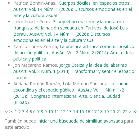
Patricia Bonnin-Arias,
'Cuerpos dóciles' en ‘espacios otros’
,
AusArt: Vol. 14 Núm. 1 (2026): Discursos emocionales en el
arte y la cultura visual
Leire Ituarte Pérez,
El arquetipo materno y la metáfora
franquista de la nación sexuada en 'Furtivos' de José Luis
Borau
,
AusArt: Vol. 14 Núm. 1 (2026): Discursos
emocionales en el arte y la cultura visual
Camilo Torres Zorrilla,
La práctica artística como dispositivo
de acción política
,
AusArt: Vol. 2 Núm. 2 (2014): Arte, esfera
pública y política
Jon Macareno Ramos,
Jorge Oteiza y la idea de laberinto
,
AusArt: Vol. 2 Núm. 1 (2014): Transformar y sentir el espacio
común
Adriana Román Román, Lola Moreno Sánchez,
La ciudad
escondida y el espacio público
,
AusArt: Vol. 1 Núm. 1-2
(2013): I Congreso Internacional Arte, Ciencia, Ciudad
(Bilbao)
<<
<
1
2
3
4
5
6
7
8
9
10
11
12
13
14
15
16
17
18
19
20
21
22
>
>>
También puede
Iniciar una búsqueda de similitud avanzada
para
este artículo.