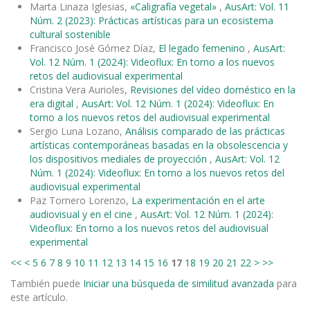
Marta Linaza Iglesias,
«Caligrafía vegetal»
,
AusArt: Vol. 11
Núm. 2 (2023): Prácticas artísticas para un ecosistema
cultural sostenible
Francisco José Gómez Díaz,
El legado femenino
,
AusArt:
Vol. 12 Núm. 1 (2024): Videoflux: En torno a los nuevos
retos del audiovisual experimental
Cristina Vera Aurioles,
Revisiones del vídeo doméstico en la
era digital
,
AusArt: Vol. 12 Núm. 1 (2024): Videoflux: En
torno a los nuevos retos del audiovisual experimental
Sergio Luna Lozano,
Análisis comparado de las prácticas
artísticas contemporáneas basadas en la obsolescencia y
los dispositivos mediales de proyección
,
AusArt: Vol. 12
Núm. 1 (2024): Videoflux: En torno a los nuevos retos del
audiovisual experimental
Paz Tornero Lorenzo,
La experimentación en el arte
audiovisual y en el cine
,
AusArt: Vol. 12 Núm. 1 (2024):
Videoflux: En torno a los nuevos retos del audiovisual
experimental
<<
<
5
6
7
8
9
10
11
12
13
14
15
16
17
18
19
20
21
22
>
>>
También puede
Iniciar una búsqueda de similitud avanzada
para
este artículo.