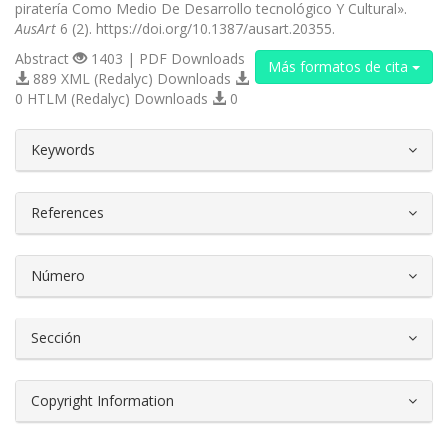
piratería Como Medio De Desarrollo tecnológico Y Cultural».
AusArt
6 (2). https://doi.org/10.1387/ausart.20355.
Abstract
1403 | PDF Downloads
Más formatos de cita
889 XML (Redalyc) Downloads
0 HTLM (Redalyc) Downloads
0
##plugins.themes.bootstrap3.article.d
Keywords
References
Número
Sección
Copyright Information