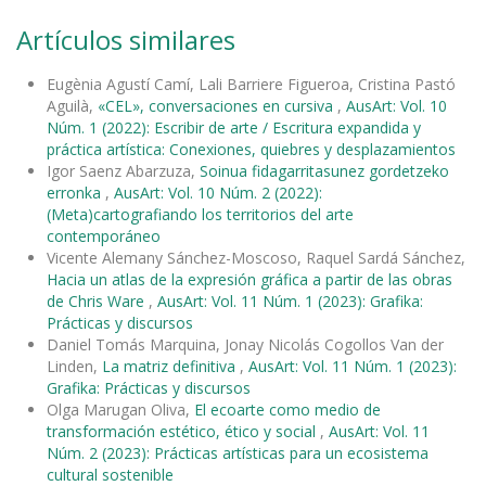
Artículos similares
Eugènia Agustí Camí, Lali Barriere Figueroa, Cristina Pastó
Aguilà,
«CEL», conversaciones en cursiva
,
AusArt: Vol. 10
Núm. 1 (2022): Escribir de arte / Escritura expandida y
práctica artística: Conexiones, quiebres y desplazamientos
Igor Saenz Abarzuza,
Soinua fidagarritasunez gordetzeko
erronka
,
AusArt: Vol. 10 Núm. 2 (2022):
(Meta)cartografiando los territorios del arte
contemporáneo
Vicente Alemany Sánchez-Moscoso, Raquel Sardá Sánchez,
Hacia un atlas de la expresión gráfica a partir de las obras
de Chris Ware
,
AusArt: Vol. 11 Núm. 1 (2023): Grafika:
Prácticas y discursos
Daniel Tomás Marquina, Jonay Nicolás Cogollos Van der
Linden,
La matriz definitiva
,
AusArt: Vol. 11 Núm. 1 (2023):
Grafika: Prácticas y discursos
Olga Marugan Oliva,
El ecoarte como medio de
transformación estético, ético y social
,
AusArt: Vol. 11
Núm. 2 (2023): Prácticas artísticas para un ecosistema
cultural sostenible