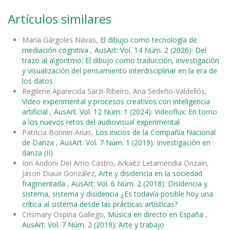
Artículos similares
María Gárgoles Navas,
El dibujo como tecnología de
mediación cognitiva
,
AusArt: Vol. 14 Núm. 2 (2026): Del
trazo al algoritmo: El dibujo como traducción, investigación
y visualización del pensamiento interdisciplinar en la era de
los datos
Regilene Aparecida Sarzi-Ribeiro, Ana Sedeño-Valdellós,
Vídeo experimental y procesos creativos con inteligencia
artificial
,
AusArt: Vol. 12 Núm. 1 (2024): Videoflux: En torno
a los nuevos retos del audiovisual experimental
Patricia Bonnin-Arias,
Los inicios de la Compañía Nacional
de Danza
,
AusArt: Vol. 7 Núm. 1 (2019): Investigación en
danza (II)
Ion Andoni Del Amo Castro, Arkaitz Letamendia Onzain,
Jason Diaux González,
Arte y disidencia en la sociedad
fragmentada
,
AusArt: Vol. 6 Núm. 2 (2018): Disidencia y
sistema, sistema y disidencia ¿Es todavía posible hoy una
crítica al sistema desde las prácticas artísticas?
Crismary Ospina Gallego,
Música en directo en España
,
AusArt: Vol. 7 Núm. 2 (2019): Arte y trabajo