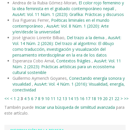
Andrea de la Rubia Gómez-Moran,
El color rojo femenino y
la idea feminista en el grabado contemporáneo nepalí
,
AusArt: Vol. 11 Núm. 1 (2023): Grafika: Prácticas y discursos
Eva Figueras Ferrer,
Poéticas liminales en el mundo
contemporáneo
,
AusArt: Vol. 8 Núm. 1 (2020): Arte
y/en/desde la universidad
José Ignacio Lorente Bilbao,
Del trazo a la deriva
,
AusArt:
Vol. 14 Núm. 2 (2026): Del trazo al algoritmo: El dibujo
como traducción, investigación y visualización del
pensamiento interdisciplinar en la era de los datos
Esperanza Cobo Arnal,
Contextos frágiles
,
AusArt: Vol. 11
Núm. 2 (2023): Prácticas artísticas para un ecosistema
cultural sostenible
Guillermo Aymerich Goyanes,
Conectando energía sonora y
visualidad
,
AusArt: Vol. 4 Núm. 1 (2016): Visualidad, energía,
conectividad
<<
<
1
2
3
4
5
6
7
8
9
10
11
12
13
14
15
16
17
18
19
20
21
22
>
>>
También puede
Iniciar una búsqueda de similitud avanzada
para
este artículo.