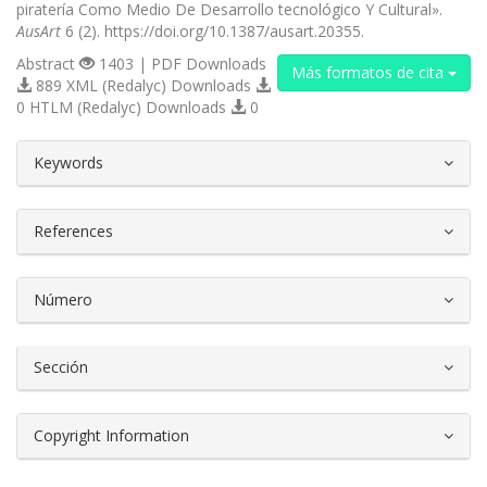
piratería Como Medio De Desarrollo tecnológico Y Cultural».
AusArt
6 (2). https://doi.org/10.1387/ausart.20355.
Abstract
1403 | PDF Downloads
Más formatos de cita
889 XML (Redalyc) Downloads
0 HTLM (Redalyc) Downloads
0
##plugins.themes.bootstrap3.article.d
Keywords
References
Número
Sección
Copyright Information