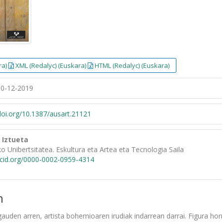
ra)
XML (Redalyc) (Euskara)
HTML (Redalyc) (Euskara)
0-12-2019
/doi.org/10.1387/ausart.21121
 Iztueta
ko Unibertsitatea. Eskultura eta Artea eta Tecnologia Saila
rcid.org/0000-0002-0959-4314
n
auden arren, artista bohemioaren irudiak indarrean darrai. Figura ho