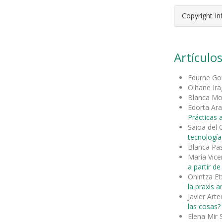
Copyright I
Artículos
Edurne Go
Oihane Ir
Blanca Mo
Edorta Ara
Prácticas 
Saioa del
tecnología
Blanca Pa
María Vice
a partir de 
Onintza Et
la praxis ar
Javier Art
las cosas?
Elena Mir