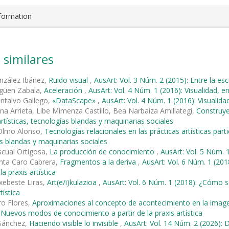
nformation
 similares
nzález Ibáñez,
Ruido visual
,
AusArt: Vol. 3 Núm. 2 (2015): Entre la esc
agüen Zabala,
Aceleración
,
AusArt: Vol. 4 Núm. 1 (2016): Visualidad, e
ntalvo Gallego,
«DataScape»
,
AusArt: Vol. 4 Núm. 1 (2016): Visualida
na Arrieta, Libe Mimenza Castillo, Bea Narbaiza Amillategi,
Construye
artísticas, tecnologías blandas y maquinarias sociales
 Olmo Alonso,
Tecnologías relacionales en las prácticas artísticas part
s blandas y maquinarias sociales
scual Ortigosa,
La producción de conocimiento
,
AusArt: Vol. 5 Núm. 1
nta Caro Cabrera,
Fragmentos a la deriva
,
AusArt: Vol. 6 Núm. 1 (2
la praxis artística
xebeste Liras,
Art(e/i)kulazioa
,
AusArt: Vol. 6 Núm. 1 (2018): ¿Cómo 
tística
ero Flores,
Aproximaciones al concepto de acontecimiento en la ima
 Nuevos modos de conocimiento a partir de la praxis artística
 Sánchez,
Haciendo visible lo invisible
,
AusArt: Vol. 14 Núm. 2 (2026): D