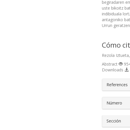
begiradaren ema
uste bikoitz ba
indibiduala lor
antagoniko bat
Urrun geratzen 
Cómo cit
Rezola Iztueta
Abstract
954
Downloads
##plugin
References
Número
Sección