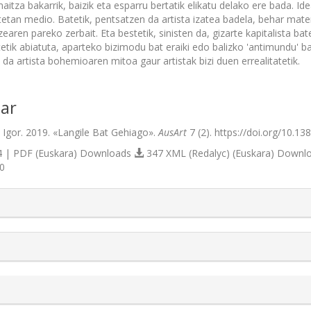
itza bakarrik, baizik eta esparru bertatik elikatu delako ere bada. Idea
tetan medio. Batetik, pentsatzen da artista izatea badela, behar mate
tzearen pareko zerbait. Eta bestetik, sinisten da, gizarte kapitalista 
etik abiatuta, aparteko bizimodu bat eraiki edo balizko 'antimundu' 
da artista bohemioaren mitoa gaur artistak bizi duen errealitatetik.
ar
, Igor. 2019. «Langile Bat Gehiago».
AusArt
7 (2). https://doi.org/10.13
 | PDF (Euskara) Downloads
347 XML (Redalyc) (Euskara) Downl
0
s.themes.bootstrap3.article.details##