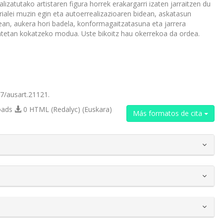
lizatutako artistaren figura horrek erakargarri izaten jarraitzen du
rialei muzin egin eta autoerrealizazioaren bidean, askatasun
batean, aukera hori badela, konformagaitzatasuna eta jarrera
batetan kokatzeko modua. Uste bikoitz hau okerrekoa da ordea.
87/ausart.21121.
oads
0 HTML (Redalyc) (Euskara)
Más formatos de cita