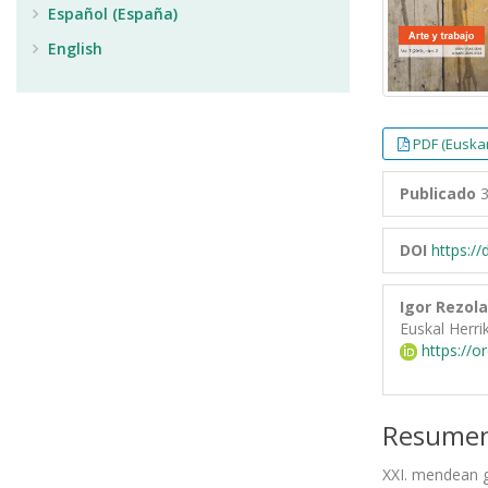
Español (España)
English
PDF (Euska
Publicado
3
DOI
https:/
Igor Rezola
Euskal Herri
https://o
Resume
XXI. mendean g