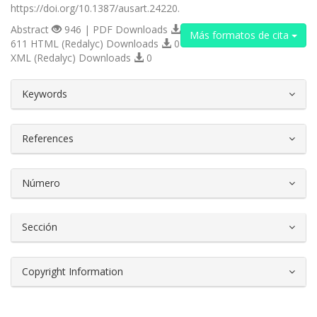
https://doi.org/10.1387/ausart.24220.
Abstract
946 | PDF Downloads
Más formatos de cita
611 HTML (Redalyc) Downloads
0
XML (Redalyc) Downloads
0
##plugins.themes.bootstrap3.article.d
Keywords
References
Número
Sección
Copyright Information