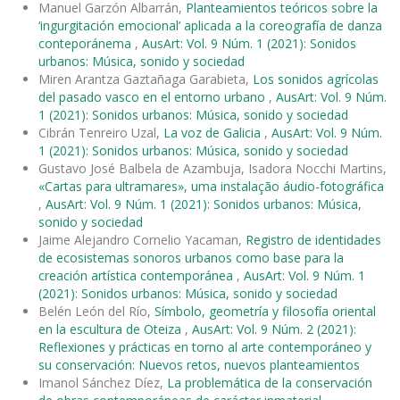
Manuel Garzón Albarrán,
Planteamientos teóricos sobre la
‘ingurgitación emocional’ aplicada a la coreografía de danza
conteporánema
,
AusArt: Vol. 9 Núm. 1 (2021): Sonidos
urbanos: Música, sonido y sociedad
Miren Arantza Gaztañaga Garabieta,
Los sonidos agrícolas
del pasado vasco en el entorno urbano
,
AusArt: Vol. 9 Núm.
1 (2021): Sonidos urbanos: Música, sonido y sociedad
Cibrán Tenreiro Uzal,
La voz de Galicia
,
AusArt: Vol. 9 Núm.
1 (2021): Sonidos urbanos: Música, sonido y sociedad
Gustavo José Balbela de Azambuja, Isadora Nocchi Martins,
«Cartas para ultramares», uma instalação áudio-fotográfica
,
AusArt: Vol. 9 Núm. 1 (2021): Sonidos urbanos: Música,
sonido y sociedad
Jaime Alejandro Cornelio Yacaman,
Registro de identidades
de ecosistemas sonoros urbanos como base para la
creación artística contemporánea
,
AusArt: Vol. 9 Núm. 1
(2021): Sonidos urbanos: Música, sonido y sociedad
Belén León del Río,
Símbolo, geometría y filosofía oriental
en la escultura de Oteiza
,
AusArt: Vol. 9 Núm. 2 (2021):
Reflexiones y prácticas en torno al arte contemporáneo y
su conservación: Nuevos retos, nuevos planteamientos
Imanol Sánchez Díez,
La problemática de la conservación