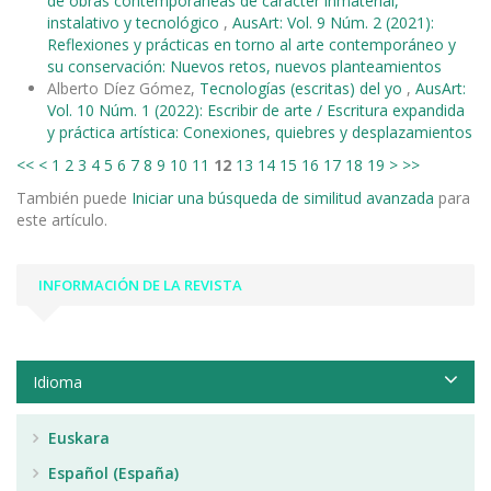
de obras contemporáneas de carácter inmaterial,
instalativo y tecnológico
,
AusArt: Vol. 9 Núm. 2 (2021):
Reflexiones y prácticas en torno al arte contemporáneo y
su conservación: Nuevos retos, nuevos planteamientos
Alberto Díez Gómez,
Tecnologías (escritas) del yo
,
AusArt:
Vol. 10 Núm. 1 (2022): Escribir de arte / Escritura expandida
y práctica artística: Conexiones, quiebres y desplazamientos
<<
<
1
2
3
4
5
6
7
8
9
10
11
12
13
14
15
16
17
18
19
>
>>
También puede
Iniciar una búsqueda de similitud avanzada
para
este artículo.
INFORMACIÓN DE LA REVISTA
Idioma
Euskara
Español (España)