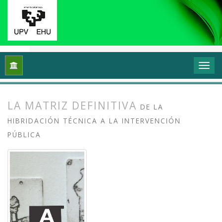
Inicio
Archivos
Vol. 11 Núm. 1 (2023): Grafika: Prácticas y di
LA MATRIZ DEFINITIVA
DE LA
HIBRIDACIÓN TÉCNICA A LA INTERVENCIÓN
PÚBLICA
##plugins.themes.bootstrap3.article.
##plugins.themes.bootstrap3.article.