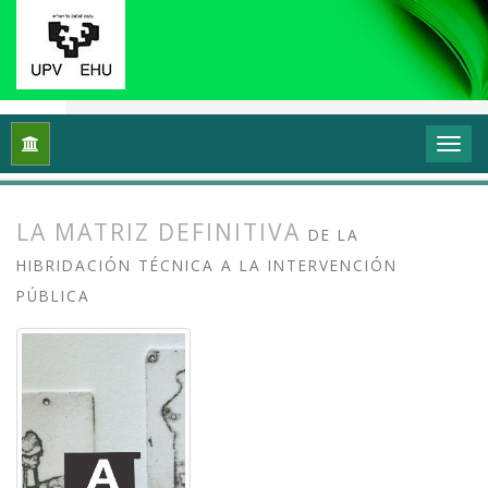
Inicio
Archivos
Vol. 11 Núm. 1 (2023): Grafika: Prácticas y di
LA MATRIZ DEFINITIVA
DE LA
HIBRIDACIÓN TÉCNICA A LA INTERVENCIÓN
PÚBLICA
##plugins.themes.bootstrap3.article.
##plugins.themes.bootstrap3.article.