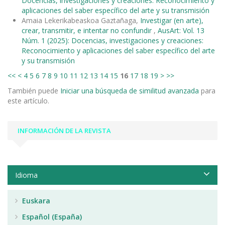
Docencias, investigaciones y creaciones: Reconocimiento y
aplicaciones del saber específico del arte y su transmisión
Amaia Lekerikabeaskoa Gaztañaga,
Investigar (en arte),
crear, transmitir, e intentar no confundir
,
AusArt: Vol. 13
Núm. 1 (2025): Docencias, investigaciones y creaciones:
Reconocimiento y aplicaciones del saber específico del arte
y su transmisión
<<
<
4
5
6
7
8
9
10
11
12
13
14
15
16
17
18
19
>
>>
También puede
Iniciar una búsqueda de similitud avanzada
para
este artículo.
INFORMACIÓN DE LA REVISTA
Idioma
Euskara
Español (España)