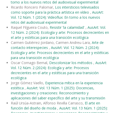
torno a los nuevos retos del audiovisual experimental
Ricardo Roncero Palomar,
Los intersticios televisados
como soporte para la práctica artística en vídeo
,
AusArt:
Vol. 12 Núm. 1 (2024): Videoflux: En torno a los nuevos
retos del audiovisual experimental
Raquel Filgueira Couto,
Resistir 'la calamidad'
,
AusArt: Vol.
12 Núm. 2 (2024): Ecología y arte: Procesos decrecientes en
el arte y estéticas para una transición ecológica
Carmen Gutiérrez-Jordano, Carmen Andreu-Lara,
Arte de
contacto interespecies
,
AusArt: Vol. 12 Núm. 2 (2024):
Ecología y arte: Procesos decrecientes en el arte y estéticas
para una transición ecológica
Oscar Cornago Bernal,
Descolonizar los métodos
,
AusArt:
Vol. 12 Núm. 2 (2024): Ecología y arte: Procesos
decrecientes en el arte y estéticas para una transición
ecológica
Jorge Gómez Vaello,
Experiencia mítica en la experiencia
estética
,
AusArt: Vol. 13 Núm. 1 (2025): Docencias,
investigaciones y creaciones: Reconocimiento y
aplicaciones del saber específico del arte y su transmisión
Raúl Ursúa-Astrain, Alfonso Revilla Carrasco,
El arte en
función del diseño de moda
,
AusArt: Vol. 13 Núm. 1 (2025):