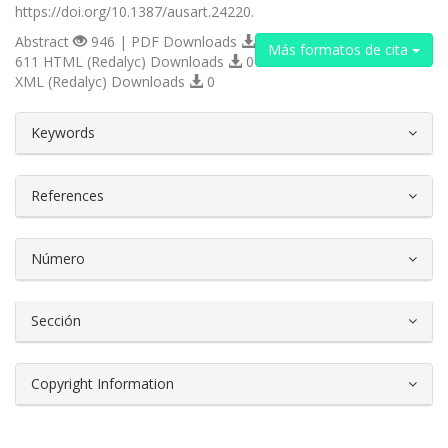
https://doi.org/10.1387/ausart.24220.
Abstract
946 | PDF Downloads
Más formatos de cita
611 HTML (Redalyc) Downloads
0
XML (Redalyc) Downloads
0
##plugins.themes.bootstrap3.article.d
Keywords
References
Número
Sección
Copyright Information