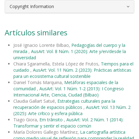
Copyright Information
Artículos similares
José Ignacio Lorente Bilbao,
Pedagogías del cuerpo y la
mirada
,
AusArt: Vol. 8 Núm. 1 (2020): Arte y/en/desde la
universidad
Chiara Sgaramella, Estela López de Frutos,
Tiempos para el
cuidado
,
AusArt: Vol. 11 Núm. 2 (2023): Prácticas artísticas
para un ecosistema cultural sostenible
Daniel Tomás Marquina,
Metáforas espaciales de la
comunidad
,
AusArt: Vol. 1 Núm. 1-2 (2013): I Congreso
Internacional Arte, Ciencia, Ciudad (Bilbao)
Claudia Gallart Satué,
Estrategias culturales para la
recuperación de espacios públicos
,
AusArt: Vol. 13 Núm. 2
(2025): Arte crítico y esfera pública
Tiago Giora,
Em trânsito
,
AusArt: Vol. 2 Núm. 1 (2014):
Transformar y sentir el espacio común
María Dolores Gallego Martínez,
La cartografía artística
como medio visual de reflexión para comprender la realidad