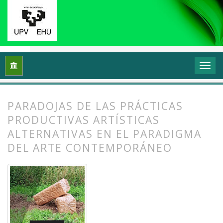
Inicio
Archivos
Vol. 11 Núm. 2 (2023): Prácticas artísticas p
PARADOJAS DE LAS PRÁCTICAS
PRODUCTIVAS ARTÍSTICAS
ALTERNATIVAS EN EL PARADIGMA
DEL ARTE CONTEMPORÁNEO
##plugins.themes.bootstrap3.article.
##plugins.themes.bootstrap3.article.