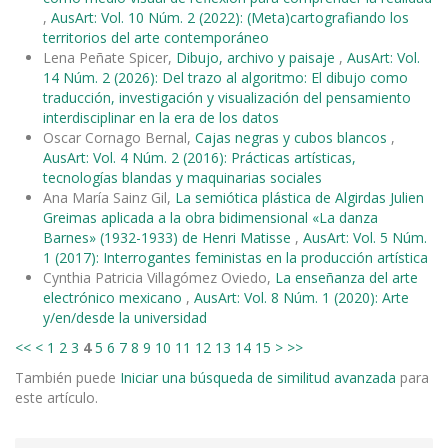
,
AusArt: Vol. 10 Núm. 2 (2022): (Meta)cartografiando los
territorios del arte contemporáneo
Lena Peñate Spicer,
Dibujo, archivo y paisaje
,
AusArt: Vol.
14 Núm. 2 (2026): Del trazo al algoritmo: El dibujo como
traducción, investigación y visualización del pensamiento
interdisciplinar en la era de los datos
Oscar Cornago Bernal,
Cajas negras y cubos blancos
,
AusArt: Vol. 4 Núm. 2 (2016): Prácticas artísticas,
tecnologías blandas y maquinarias sociales
Ana María Sainz Gil,
La semiótica plástica de Algirdas Julien
Greimas aplicada a la obra bidimensional «La danza
Barnes» (1932-1933) de Henri Matisse
,
AusArt: Vol. 5 Núm.
1 (2017): Interrogantes feministas en la producción artística
Cynthia Patricia Villagómez Oviedo,
La enseñanza del arte
electrónico mexicano
,
AusArt: Vol. 8 Núm. 1 (2020): Arte
y/en/desde la universidad
<<
<
1
2
3
4
5
6
7
8
9
10
11
12
13
14
15
>
>>
También puede
Iniciar una búsqueda de similitud avanzada
para
este artículo.