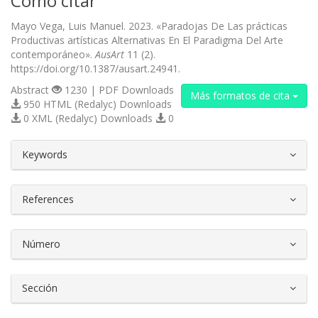
Cómo citar
Mayo Vega, Luis Manuel. 2023. «Paradojas De Las prácticas
Productivas artísticas Alternativas En El Paradigma Del Arte
contemporáneo».
AusArt
11 (2).
https://doi.org/10.1387/ausart.24941.
Abstract
1230 | PDF Downloads
Más formatos de cita
950 HTML (Redalyc) Downloads
0 XML (Redalyc) Downloads
0
##plugins.themes.bootstrap3.article.d
Keywords
References
Número
Sección