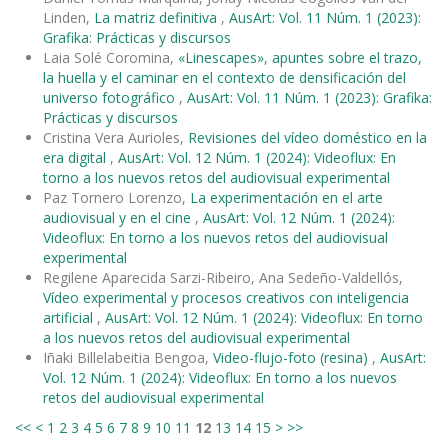
Linden,
La matriz definitiva
,
AusArt: Vol. 11 Núm. 1 (2023):
Grafika: Prácticas y discursos
Laia Solé Coromina,
«Linescapes», apuntes sobre el trazo,
la huella y el caminar en el contexto de densificación del
universo fotográfico
,
AusArt: Vol. 11 Núm. 1 (2023): Grafika:
Prácticas y discursos
Cristina Vera Aurioles,
Revisiones del vídeo doméstico en la
era digital
,
AusArt: Vol. 12 Núm. 1 (2024): Videoflux: En
torno a los nuevos retos del audiovisual experimental
Paz Tornero Lorenzo,
La experimentación en el arte
audiovisual y en el cine
,
AusArt: Vol. 12 Núm. 1 (2024):
Videoflux: En torno a los nuevos retos del audiovisual
experimental
Regilene Aparecida Sarzi-Ribeiro, Ana Sedeño-Valdellós,
Vídeo experimental y procesos creativos con inteligencia
artificial
,
AusArt: Vol. 12 Núm. 1 (2024): Videoflux: En torno
a los nuevos retos del audiovisual experimental
Iñaki Billelabeitia Bengoa,
Video-flujo-foto (resina)
,
AusArt:
Vol. 12 Núm. 1 (2024): Videoflux: En torno a los nuevos
retos del audiovisual experimental
<<
<
1
2
3
4
5
6
7
8
9
10
11
12
13
14
15
>
>>