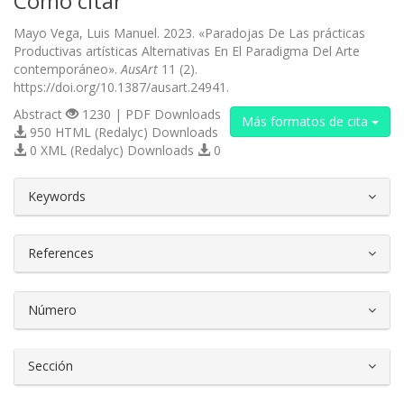
Cómo citar
Mayo Vega, Luis Manuel. 2023. «Paradojas De Las prácticas
Productivas artísticas Alternativas En El Paradigma Del Arte
contemporáneo».
AusArt
11 (2).
https://doi.org/10.1387/ausart.24941.
Abstract
1230 | PDF Downloads
Más formatos de cita
950 HTML (Redalyc) Downloads
0 XML (Redalyc) Downloads
0
##plugins.themes.bootstrap3.article.d
Keywords
References
Número
Sección