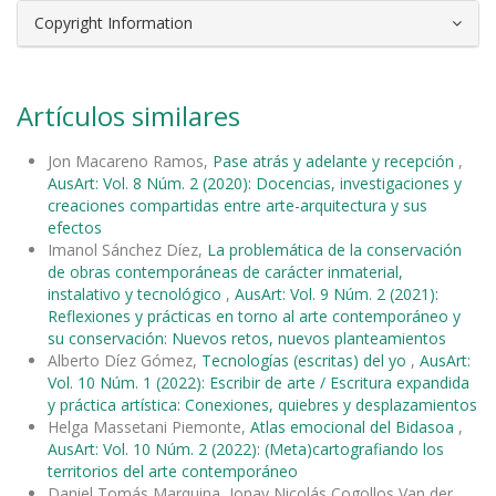
Copyright Information
Artículos similares
Jon Macareno Ramos,
Pase atrás y adelante y recepción
,
AusArt: Vol. 8 Núm. 2 (2020): Docencias, investigaciones y
creaciones compartidas entre arte-arquitectura y sus
efectos
Imanol Sánchez Díez,
La problemática de la conservación
de obras contemporáneas de carácter inmaterial,
instalativo y tecnológico
,
AusArt: Vol. 9 Núm. 2 (2021):
Reflexiones y prácticas en torno al arte contemporáneo y
su conservación: Nuevos retos, nuevos planteamientos
Alberto Díez Gómez,
Tecnologías (escritas) del yo
,
AusArt:
Vol. 10 Núm. 1 (2022): Escribir de arte / Escritura expandida
y práctica artística: Conexiones, quiebres y desplazamientos
Helga Massetani Piemonte,
Atlas emocional del Bidasoa
,
AusArt: Vol. 10 Núm. 2 (2022): (Meta)cartografiando los
territorios del arte contemporáneo
Daniel Tomás Marquina, Jonay Nicolás Cogollos Van der