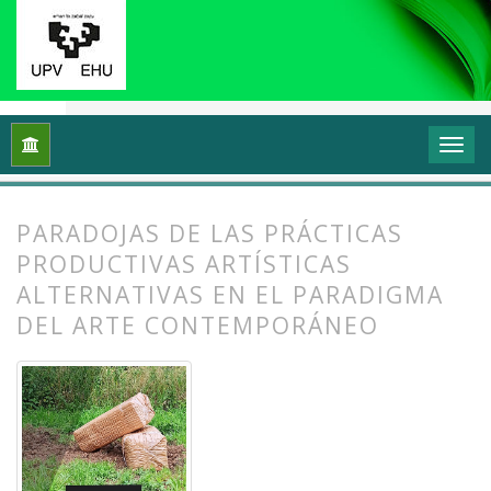
Inicio
Archivos
Vol. 11 Núm. 2 (2023): Prácticas artísticas p
PARADOJAS DE LAS PRÁCTICAS
PRODUCTIVAS ARTÍSTICAS
ALTERNATIVAS EN EL PARADIGMA
DEL ARTE CONTEMPORÁNEO
##plugins.themes.bootstrap3.article.
##plugins.themes.bootstrap3.article.