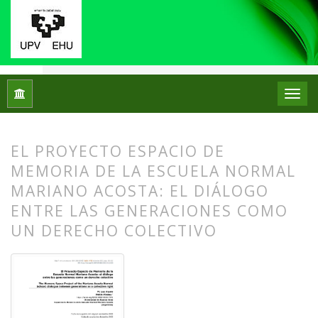
Inicio
Archivos
Núm. 28 (2022): Número Monográfico: Los mu
EL PROYECTO ESPACIO DE
MEMORIA DE LA ESCUELA NORMAL
MARIANO ACOSTA: EL DIÁLOGO
ENTRE LAS GENERACIONES COMO
UN DERECHO COLECTIVO
##plugins.themes.bootstrap3.article.
##plugins.themes.bootstrap3.article.