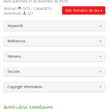
work published 21 de diciembre de 2023)
Abstract
1673 | Cabas2819
Más formatos de cita
Downloads
237
##plugins.themes.bootstrap3.article.d
Keywords
References
Número
Sección
Copyright Information
Artículos similares