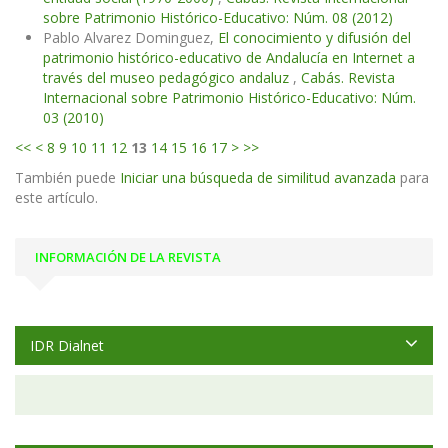
sobre Patrimonio Histórico-Educativo: Núm. 08 (2012)
Pablo Alvarez Dominguez,
El conocimiento y difusión del
patrimonio histórico-educativo de Andalucía en Internet a
través del museo pedagógico andaluz
,
Cabás. Revista
Internacional sobre Patrimonio Histórico-Educativo: Núm.
03 (2010)
<<
<
8
9
10
11
12
13
14
15
16
17
>
>>
También puede
Iniciar una búsqueda de similitud avanzada
para
este artículo.
INFORMACIÓN DE LA REVISTA
IDR Dialnet