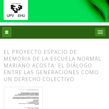
Inicio
Archivos
Núm. 28 (2022): Número Monográfico: Los mu
EL PROYECTO ESPACIO DE
MEMORIA DE LA ESCUELA NORMAL
MARIANO ACOSTA: EL DIÁLOGO
ENTRE LAS GENERACIONES COMO
UN DERECHO COLECTIVO
##plugins.themes.bootstrap3.article.
##plugins.themes.bootstrap3.article.