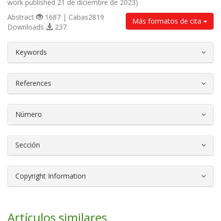
work published 21 de diciembre de 2023)
Abstract
1687 | Cabas2819
Más formatos de cita
Downloads
237
##plugins.themes.bootstrap3.article.d
Keywords
References
Número
Sección
Copyright Information
Artículos similares