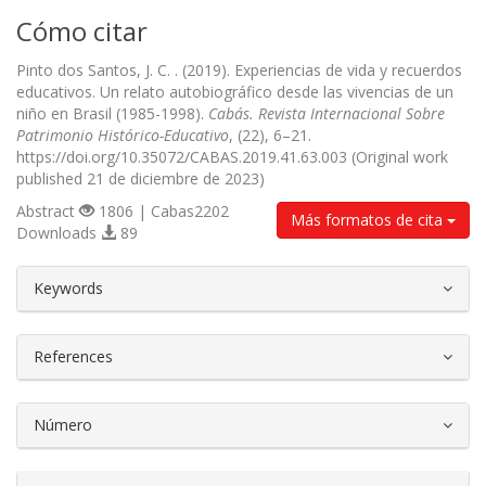
Cómo citar
Pinto dos Santos, J. C. . (2019). Experiencias de vida y recuerdos
educativos. Un relato autobiográfico desde las vivencias de un
niño en Brasil (1985-1998).
Cabás. Revista Internacional Sobre
Patrimonio Histórico-Educativo
, (22), 6–21.
https://doi.org/10.35072/CABAS.2019.41.63.003 (Original work
published 21 de diciembre de 2023)
Abstract
1806 | Cabas2202
Más formatos de cita
Downloads
89
##plugins.themes.bootstrap3.article.d
Keywords
References
Número