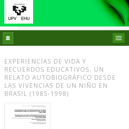
Inicio
Archivos
Núm. 22 (2019): Monográfico: Historias de v
EXPERIENCIAS DE VIDA Y
RECUERDOS EDUCATIVOS. UN
RELATO AUTOBIOGRÁFICO DESDE
LAS VIVENCIAS DE UN NIÑO EN
BRASIL (1985-1998)
##plugins.themes.bootstrap3.article.
##plugins.themes.bootstrap3.article.