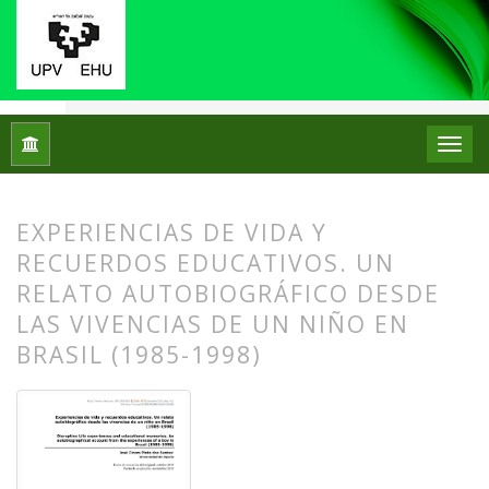
Inicio
Archivos
Núm. 22 (2019): Monográfico: Historias de v
EXPERIENCIAS DE VIDA Y
RECUERDOS EDUCATIVOS. UN
RELATO AUTOBIOGRÁFICO DESDE
LAS VIVENCIAS DE UN NIÑO EN
BRASIL (1985-1998)
##plugins.themes.bootstrap3.article.
##plugins.themes.bootstrap3.article.