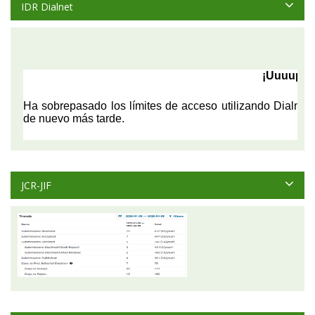
IDR Dialnet
JCR-JIF