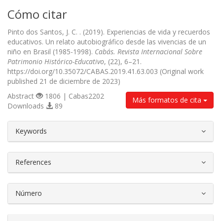
Cómo citar
Pinto dos Santos, J. C. . (2019). Experiencias de vida y recuerdos
educativos. Un relato autobiográfico desde las vivencias de un
niño en Brasil (1985-1998).
Cabás. Revista Internacional Sobre
Patrimonio Histórico-Educativo
, (22), 6–21.
https://doi.org/10.35072/CABAS.2019.41.63.003 (Original work
published 21 de diciembre de 2023)
Abstract
1806 | Cabas2202
Más formatos de cita
Downloads
89
##plugins.themes.bootstrap3.article.d
Keywords
References
Número