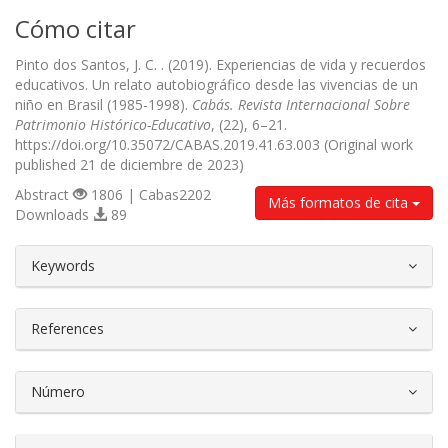
Cómo citar
Pinto dos Santos, J. C. . (2019). Experiencias de vida y recuerdos
educativos. Un relato autobiográfico desde las vivencias de un
niño en Brasil (1985-1998).
Cabás. Revista Internacional Sobre
Patrimonio Histórico-Educativo
, (22), 6–21.
https://doi.org/10.35072/CABAS.2019.41.63.003 (Original work
published 21 de diciembre de 2023)
Abstract
1806 | Cabas2202
Más formatos de cita
Downloads
89
##plugins.themes.bootstrap3.article.d
Keywords
References
Número