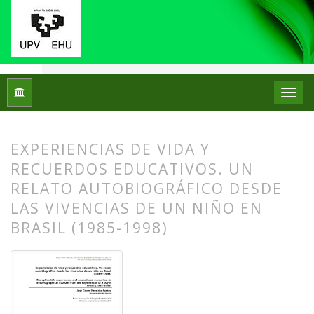
Inicio
Archivos
Núm. 22 (2019): Monográfico: Historias de v
EXPERIENCIAS DE VIDA Y
RECUERDOS EDUCATIVOS. UN
RELATO AUTOBIOGRÁFICO DESDE
LAS VIVENCIAS DE UN NIÑO EN
BRASIL (1985-1998)
##plugins.themes.bootstrap3.article.
##plugins.themes.bootstrap3.article.