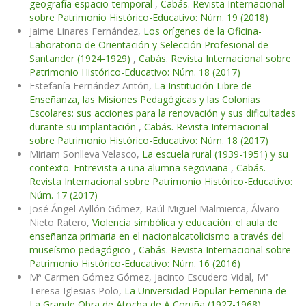
geografía espacio-temporal
,
Cabás. Revista Internacional
sobre Patrimonio Histórico-Educativo: Núm. 19 (2018)
Jaime Linares Fernández,
Los orígenes de la Oficina-
Laboratorio de Orientación y Selección Profesional de
Santander (1924-1929)
,
Cabás. Revista Internacional sobre
Patrimonio Histórico-Educativo: Núm. 18 (2017)
Estefanía Fernández Antón,
La Institución Libre de
Enseñanza, las Misiones Pedagógicas y las Colonias
Escolares: sus acciones para la renovación y sus dificultades
durante su implantación
,
Cabás. Revista Internacional
sobre Patrimonio Histórico-Educativo: Núm. 18 (2017)
Miriam Sonlleva Velasco,
La escuela rural (1939-1951) y su
contexto. Entrevista a una alumna segoviana
,
Cabás.
Revista Internacional sobre Patrimonio Histórico-Educativo:
Núm. 17 (2017)
José Ángel Ayllón Gómez, Raúl Miguel Malmierca, Álvaro
Nieto Ratero,
Violencia simbólica y educación: el aula de
enseñanza primaria en el nacionalcatolicismo a través del
museísmo pedagógico
,
Cabás. Revista Internacional sobre
Patrimonio Histórico-Educativo: Núm. 16 (2016)
Mª Carmen Gómez Gómez, Jacinto Escudero Vidal, Mª
Teresa Iglesias Polo,
La Universidad Popular Femenina de
La Grande Obra de Atocha de A Coruña (1927-1968)
,