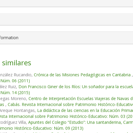
nformation
 similares
onzález Rucandio,
Crónica de las Misiones Pedagógicas en Cantabria
 Núm. 06 (2011)
lez Ruiz,
Don Francisco Giner de los Ríos: Un soñador para la escue
 Núm. 14 (2015)
llegas Moreno,
Centro de Interpretación Escuelas Viajeras de Navas 
cas
,
Cabás. Revista Internacional sobre Patrimonio Histórico-Educati
 Areque Hontangas,
La didáctica de las ciencias en la Educación Prim
ista Internacional sobre Patrimonio Histórico-Educativo: Núm. 03 (20
Rodríguez Villa,
Apuntes del Colegio “Estudio”: Una santanderina, Car
imonio Histórico-Educativo: Núm. 09 (2013)