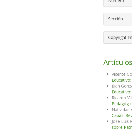
Número
Sección
Copyright I
Artículos
Vicente G
Educativo:
Juan Gonzá
Educativo:
Ricardo Vi
Pedagógi
Natividad
Cabás. Rev
José Luis 
sobre Patr