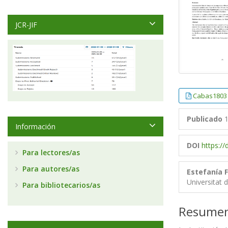
JCR-JIF
Cabas1803
Publicado
1
Información
DOI
https:/
Para lectores/as
Para autores/as
Estefanía 
Universitat 
Para bibliotecarios/as
Resume