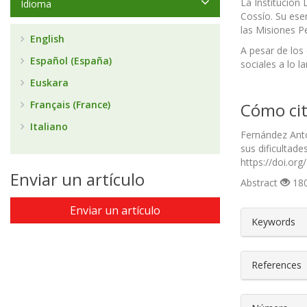
La Institución
Idioma
Cossío. Su ese
las Misiones Pe
English
A pesar de los
Español (España)
sociales a lo la
Euskara
Français (France)
Cómo cit
Italiano
Fernández Antó
sus dificultad
https://doi.or
Enviar un artículo
Abstract
180
Enviar un artículo
##plugin
Keywords
References