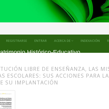
REGISTRARSE
ENTRAR
ACERCA DE
INDEXACIÓN
R
atrimonio Histórico-Educativo
ITUCIÓN LIBRE DE ENSEÑANZA, LAS M
S ESCOLARES: SUS ACCIONES PARA L
E SU IMPLANTACIÓN
s.themes.bootstrap3.article.main##
s.themes.bootstrap3.article.sidebar##