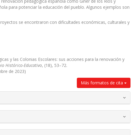
a renovación pedagógica española como Giner de los Ríos y
añola para potenciar la educación del pueblo. Algunos ejemplos son
proyectos se encontraron con dificultades económicas, culturales y
icas y las Colonias Escolares: sus acciones para la renovación y
io Histórico-Educativo
, (18), 53–72.
mbre de 2023)
Más formatos de cita