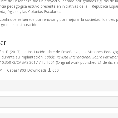
 Libre de Enseñanza fue un proyecto liderado por grandes figuras de l
ncia pedagógica estuvo presente en iniciativas de la II República Esp
dagógicas y las Colonias Escolares.
 continuos esfuerzos por renovar y por mejorar la sociedad, los tres 
rgo de su instauración.
ar
n, E. (2017). La Institución Libre de Enseñanza, las Misiones Pedagóg
es durante su implantación.
Cabás. Revista Internacional Sobre Patrimon
g/10.35072/CABAS.2017.74.54.001 (Original work published 21 de dicie
1 | Cabas1803 Downloads
660
s.themes.bootstrap3.article.details##