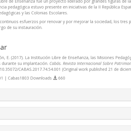
 Libre de Enseñanza fue un proyecto liderado por grandes figuras de l
ncia pedagógica estuvo presente en iniciativas de la II República Esp
dagógicas y las Colonias Escolares.
 continuos esfuerzos por renovar y por mejorar la sociedad, los tres 
rgo de su instauración.
ar
n, E. (2017). La Institución Libre de Enseñanza, las Misiones Pedagóg
es durante su implantación.
Cabás. Revista Internacional Sobre Patrimon
g/10.35072/CABAS.2017.74.54.001 (Original work published 21 de dicie
1 | Cabas1803 Downloads
660
s.themes.bootstrap3.article.details##