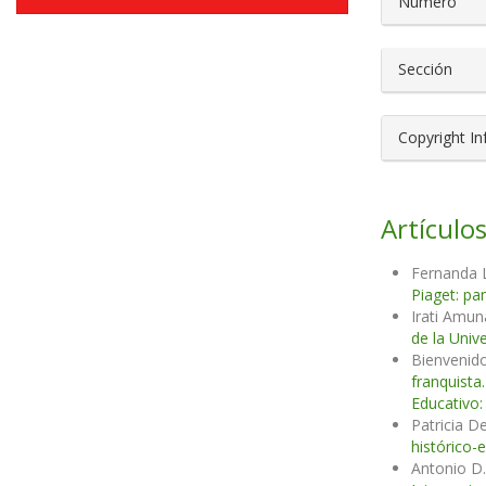
Número
Sección
Copyright I
Artículos
Fernanda L
Piaget: p
Irati Amun
de la Univ
Bienvenido
franquista
Educativo:
Patricia 
histórico-
Antonio D.