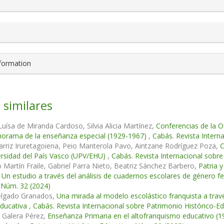
nformation
 similares
uísa de Miranda Cardoso, Silvia Alicia Martínez,
Conferencias de la Of
anorama de la enseñanza especial (1929-1967)
,
Cabás. Revista Intern
arriz Iruretagoiena, Peio Manterola Pavo, Aintzane Rodríguez Poza,
C
ersidad del País Vasco (UPV/EHU)
,
Cabás. Revista Internacional sobre
 Martín Fraile, Gabriel Parra Nieto, Beatriz Sánchez Barbero,
Patria y
. Un estudio a través del análisis de cuadernos escolares de género 
 Núm. 32 (2024)
Delgado Granados,
Una mirada al modelo escolástico franquista a travé
educativa
,
Cabás. Revista Internacional sobre Patrimonio Histórico-E
 Galera Pérez,
Enseñanza Primaria en el altofranquismo educativo (1