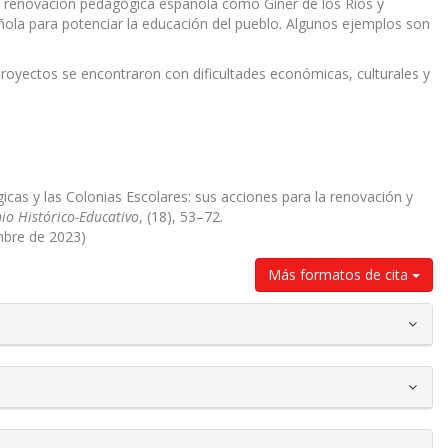
a renovación pedagógica española como Giner de los Ríos y
añola para potenciar la educación del pueblo. Algunos ejemplos son
proyectos se encontraron con dificultades económicas, culturales y
icas y las Colonias Escolares: sus acciones para la renovación y
io Histórico-Educativo
, (18), 53–72.
mbre de 2023)
Más formatos de cita