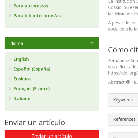
La Institución
Para autores/as
Cossío. Su ese
las Misiones Pe
Para bibliotecarios/as
A pesar de los
sociales a lo la
Idioma
Cómo cit
English
Fernández Antó
sus dificultad
Español (España)
https://doi.or
Euskara
Abstract
180
Français (France)
##plugin
Italiano
Keywords
References
Enviar un artículo
Enviar un artículo