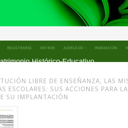
REGISTRARSE
ENTRAR
ACERCA DE
INDEXACIÓN
R
atrimonio Histórico-Educativo
ITUCIÓN LIBRE DE ENSEÑANZA, LAS M
S ESCOLARES: SUS ACCIONES PARA L
E SU IMPLANTACIÓN
s.themes.bootstrap3.article.main##
s.themes.bootstrap3.article.sidebar##