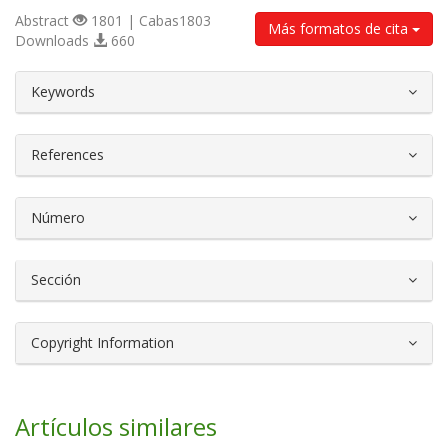
Abstract
1801 | Cabas1803
Más formatos de cita
Downloads
660
##plugins.themes.bootstrap3.article.d
Keywords
References
Número
Sección
Copyright Information
Artículos similares