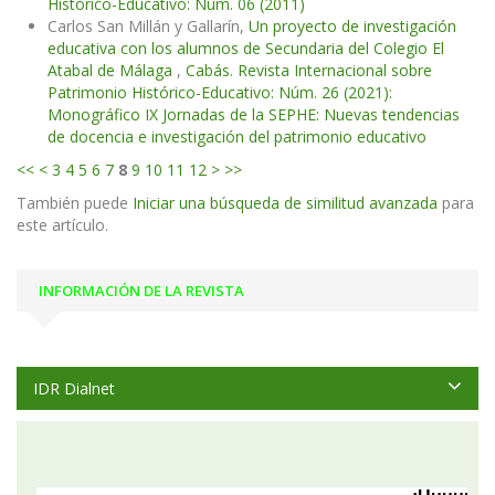
Histórico-Educativo: Núm. 06 (2011)
Carlos San Millán y Gallarín,
Un proyecto de investigación
educativa con los alumnos de Secundaria del Colegio El
Atabal de Málaga
,
Cabás. Revista Internacional sobre
Patrimonio Histórico-Educativo: Núm. 26 (2021):
Monográfico IX Jornadas de la SEPHE: Nuevas tendencias
de docencia e investigación del patrimonio educativo
<<
<
3
4
5
6
7
8
9
10
11
12
>
>>
También puede
Iniciar una búsqueda de similitud avanzada
para
este artículo.
INFORMACIÓN DE LA REVISTA
IDR Dialnet