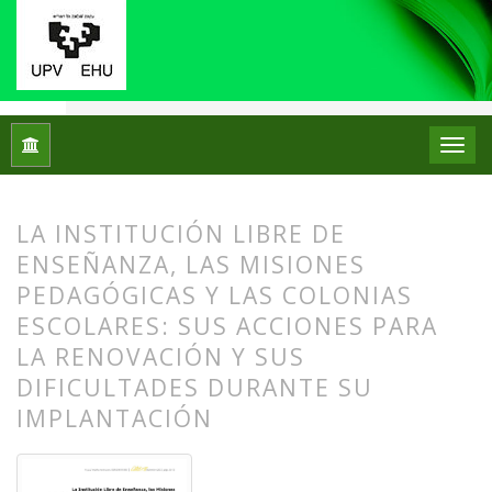
Inicio
Archivos
Núm. 18 (2017)
Artículos
LA INSTITUCIÓN LIBRE DE
ENSEÑANZA, LAS MISIONES
PEDAGÓGICAS Y LAS COLONIAS
ESCOLARES: SUS ACCIONES PARA
LA RENOVACIÓN Y SUS
DIFICULTADES DURANTE SU
IMPLANTACIÓN
##plugins.themes.bootstrap3.article.
##plugins.themes.bootstrap3.article.